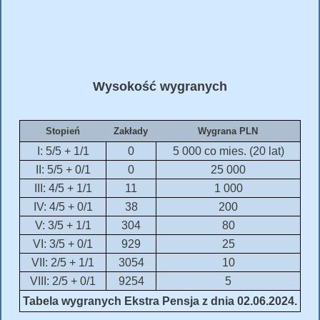
Wysokość wygranych
Stopień
Zakłady
Wygrana PLN
I: 5/5 + 1/1
0
5 000 co mies. (20 lat)
II: 5/5 + 0/1
0
25 000
III: 4/5 + 1/1
11
1 000
IV: 4/5 + 0/1
38
200
V: 3/5 + 1/1
304
80
VI: 3/5 + 0/1
929
25
VII: 2/5 + 1/1
3054
10
VIII: 2/5 + 0/1
9254
5
Tabela wygranych Ekstra Pensja z dnia 02.06.2024.