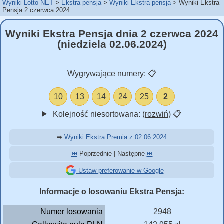
Wyniki Lotto NET
Ekstra pensja
Wyniki Ekstra pensja
Wyniki Ekstra
Pensja 2 czerwca 2024
Wyniki Ekstra Pensja dnia 2 czerwca 2024
(niedziela 02.06.2024)
Wygrywające numery:
📋
10
13
14
24
25
2
Kolejność niesortowana: (
rozwiń
)
📋
➡
Wyniki Ekstra Premia z 02.06.2024
⏮️
Poprzednie | Następne
⏭️
Ustaw preferowanie w Google
Informacje o losowaniu Ekstra Pensja:
Numer losowania
2948