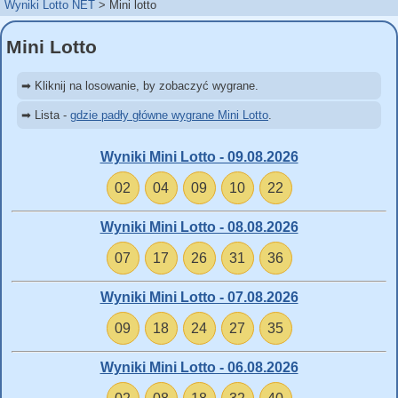
Wyniki Lotto NET
Mini lotto
Mini Lotto
➡ Kliknij na losowanie, by zobaczyć wygrane.
➡ Lista -
gdzie padły główne wygrane Mini Lotto
.
Wyniki Mini Lotto - 09.08.2026
02
04
09
10
22
Wyniki Mini Lotto - 08.08.2026
07
17
26
31
36
Wyniki Mini Lotto - 07.08.2026
09
18
24
27
35
Wyniki Mini Lotto - 06.08.2026