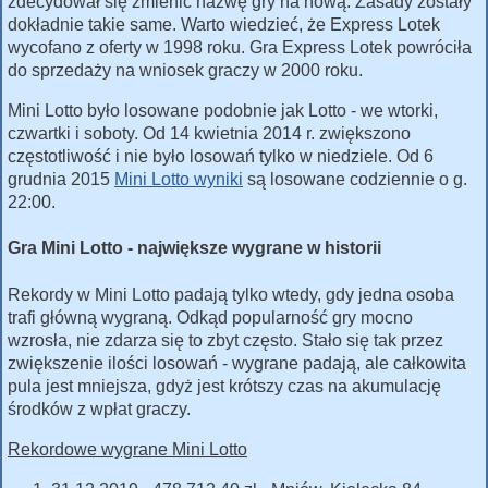
zdecydował się zmienić nazwę gry na nową. Zasady zostały
dokładnie takie same. Warto wiedzieć, że Express Lotek
wycofano z oferty w 1998 roku. Gra Express Lotek powróciła
do sprzedaży na wniosek graczy w 2000 roku.
Mini Lotto było losowane podobnie jak Lotto - we wtorki,
czwartki i soboty. Od 14 kwietnia 2014 r. zwiększono
częstotliwość i nie było losowań tylko w niedziele. Od 6
grudnia 2015
Mini Lotto wyniki
są losowane codziennie o g.
22:00.
Gra Mini Lotto - największe wygrane w historii
Rekordy w Mini Lotto padają tylko wtedy, gdy jedna osoba
trafi główną wygraną. Odkąd popularność gry mocno
wzrosła, nie zdarza się to zbyt często. Stało się tak przez
zwiększenie ilości losowań - wygrane padają, ale całkowita
pula jest mniejsza, gdyż jest krótszy czas na akumulację
środków z wpłat graczy.
Rekordowe wygrane Mini Lotto