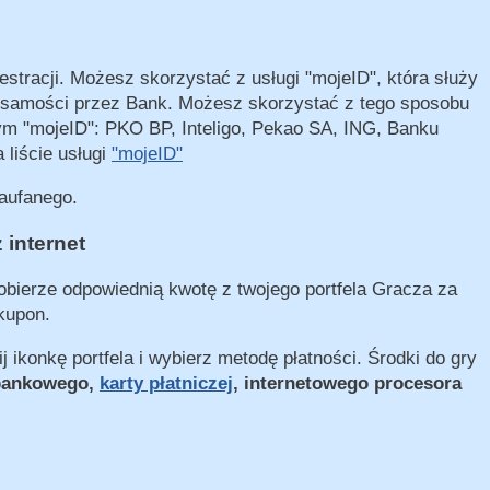
estracji. Możesz skorzystać z usługi "mojeID", która służy
ożsamości przez Bank. Możesz skorzystać z tego sposobu
cym "mojeID": PKO BP, Inteligo, Pekao SA, ING, Banku
 liście usługi
"mojeID"
Zaufanego.
 internet
obierze odpowiednią kwotę z twojego portfela Gracza za
kupon.
ij ikonkę portfela i wybierz metodę płatności. Środki do gry
bankowego,
karty płatniczej
, internetowego procesora