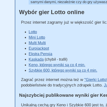
samymi danymi, niezależnie czy do gry używasz t
Wybór gier Lotto online
Przez internet zagramy już w większość gier li
Lotto
Mini Lotto
Multi Multi
Eurojackpot
Ekstra Pensja
Kaskada
(chybił - trafił)
Keno, którego wyniki są co 4 min.
Szybkie 600, którego wyniki są co 4 min.
Zagrać przez internet można też w
"Gierki Lotto
podobieństwie do tradycyjnych zdrapek Lotto.
J
Najszybciej publikowane wyniki gier Ke
Unikalną cechą gry Keno i Szybkie 600 jest to,