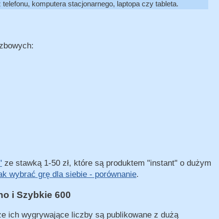
elefonu, komputera stacjonarnego, laptopa czy tableta.
czbowych:
"
ze stawką 1-50 zł, które są produktem "instant" o dużym
ak wybrać grę dla siebie - porównanie
.
no i Szybkie 600
 że ich wygrywające liczby są publikowane z dużą