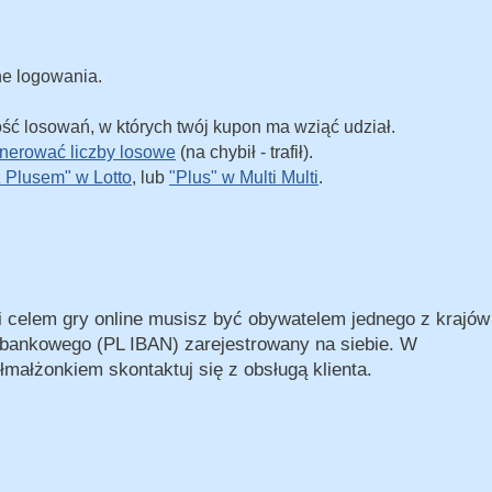
ane logowania.
ość losowań, w których twój kupon ma wziąć udział.
nerować liczby losowe
(na chybił - trafił).
z Plusem" w Lotto
, lub
"Plus" w Multi Multi
.
cji celem gry online musisz być obywatelem jednego z krajów
a bankowego (PL IBAN) zarejestrowany na siebie. W
małżonkiem skontaktuj się z obsługą klienta.