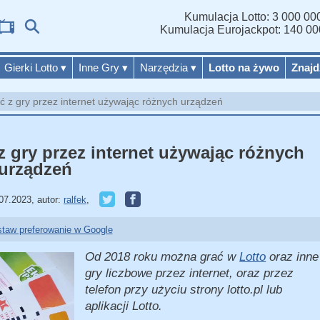
Kumulacja Lotto: 3 000 000
Wyniki 
Kumulacja Eurojackpot: 140 00
Gierki Lotto
▾
Inne Gry
▾
Narzędzia
▾
Lotto na żywo
Znajd
tać z gry przez internet używając różnych urządzeń
 z gry przez internet używając różnych
urządzeń
07.2023
,
autor:
ralfek
,
taw preferowanie w Google
Od 2018 roku można grać w
Lotto
oraz inne
gry liczbowe przez internet, oraz przez
telefon przy użyciu strony lotto.pl lub
aplikacji Lotto.