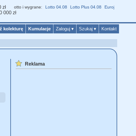
 zł
Lotto i wygrane:
Lotto 04.08
Lotto Plus 04.08
Eurojackpot 04.08
Mu
0 000 zł
ź kolekturę
Kumulacje
Zaloguj
▾
Szukaj
▾
Kontakt
Reklama