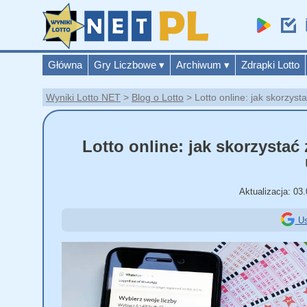
Główna
Gry Liczbowe
▾
Archiwum
▾
Zdrapki Lotto
Wyniki Lotto NET
Blog o Lotto
Lotto online: jak skorzys
Lotto online: jak skorzystać
Aktualizacja:
03.
Us