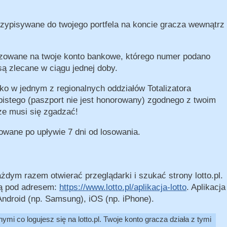
zypisywane do twojego portfela na koncie gracza wewnątrz
alizowane na twoje konto bankowe, którego numer podano
są zlecane w ciągu jednej doby.
o w jednym z regionalnych oddziałów Totalizatora
istego (paszport nie jest honorowany) zgodnego z twoim
e musi się zgadzać!
izowane po upływie 7 dni od losowania.
żdym razem otwierać przeglądarki i szukać strony lotto.pl.
ną pod adresem:
https://www.lotto.pl/aplikacja-lotto
. Aplikacja
ndroid (np. Samsung), iOS (np. iPhone).
nymi co logujesz się na lotto.pl. Twoje konto gracza działa z tymi