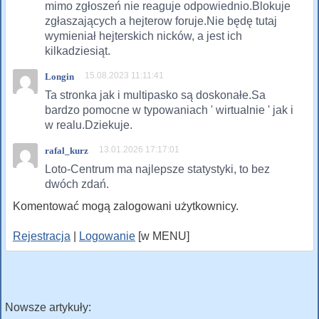
mimo zgłoszeń nie reaguje odpowiednio.Blokuje
zgłaszających a hejterow foruje.Nie będę tutaj
wymieniał hejterskich nicków, a jest ich
kilkadziesiąt.
15.08.2023 11:11:41
Longin
Ta stronka jak i multipasko są doskonałe.Sa
bardzo pomocne w typowaniach ' wirtualnie ' jak i
w realu.Dziekuje.
13.01.2026 17:17:01
rafal_kurz
Loto-Centrum ma najlepsze statystyki, to bez
dwóch zdań.
Komentować mogą zalogowani użytkownicy.
Rejestracja
|
Logowanie
[w MENU]
Nowsze artykuły: