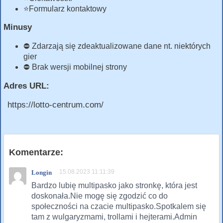
⭐Formularz kontaktowy
Minusy
⛔ Zdarzają się zdeaktualizowane dane nt. niektórych
gier
⛔ Brak wersji mobilnej strony
Adres URL:
https://lotto-centrum.com/
Komentarze:
15.08.2023 11:11:39
Longin
Bardzo lubię multipasko jako stronkę, która jest
doskonała.Nie mogę się zgodzić co do
społeczności na czacie multipasko.Spotkalem się
tam z wulgaryzmami, trollami i hejterami.Admin