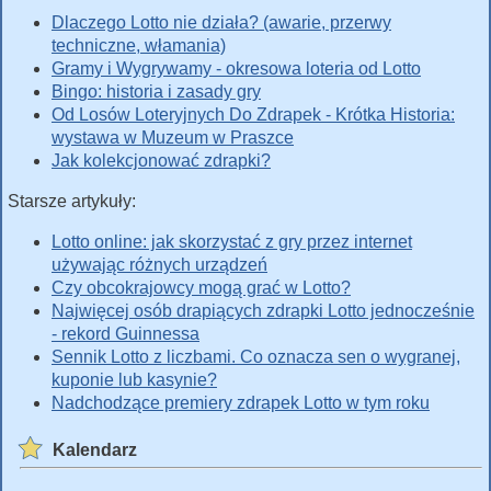
Dlaczego Lotto nie działa? (awarie, przerwy
techniczne, włamania)
Gramy i Wygrywamy - okresowa loteria od Lotto
Bingo: historia i zasady gry
Od Losów Loteryjnych Do Zdrapek - Krótka Historia:
wystawa w Muzeum w Praszce
Jak kolekcjonować zdrapki?
Starsze artykuły:
Lotto online: jak skorzystać z gry przez internet
używając różnych urządzeń
Czy obcokrajowcy mogą grać w Lotto?
Najwięcej osób drapiących zdrapki Lotto jednocześnie
- rekord Guinnessa
Sennik Lotto z liczbami. Co oznacza sen o wygranej,
kuponie lub kasynie?
Nadchodzące premiery zdrapek Lotto w tym roku
Kalendarz