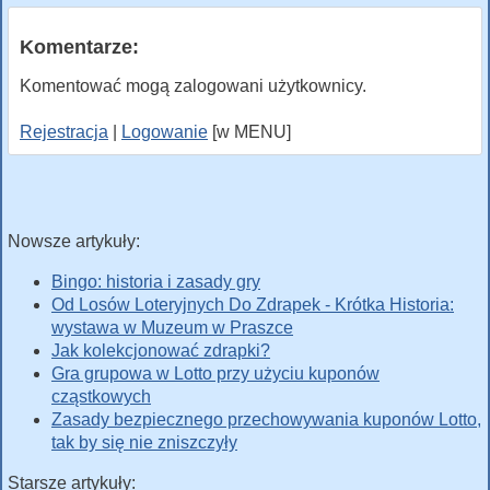
Komentarze:
Komentować mogą zalogowani użytkownicy.
Rejestracja
|
Logowanie
[w MENU]
Nowsze artykuły:
Bingo: historia i zasady gry
Od Losów Loteryjnych Do Zdrapek - Krótka Historia:
wystawa w Muzeum w Praszce
Jak kolekcjonować zdrapki?
Gra grupowa w Lotto przy użyciu kuponów
cząstkowych
Zasady bezpiecznego przechowywania kuponów Lotto,
tak by się nie zniszczyły
Starsze artykuły: