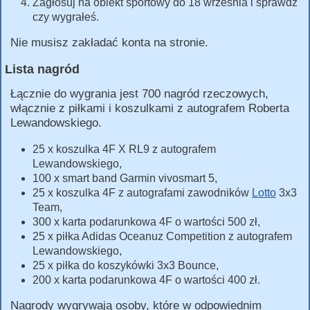
Zagłosuj na obiekt sportowy do 18 września i sprawdź
czy wygrałeś.
Nie musisz zakładać konta na stronie.
Lista nagród
Łącznie do wygrania jest 700 nagród rzeczowych,
włącznie z piłkami i koszulkami z autografem Roberta
Lewandowskiego.
25 x koszulka 4F X RL9 z autografem
Lewandowskiego,
100 x smart band Garmin vivosmart 5,
25 x koszulka 4F z autografami zawodników
Lotto
3x3
Team,
300 x karta podarunkowa 4F o wartości 500 zł,
25 x piłka Adidas Oceanuz Competition z autografem
Lewandowskiego,
25 x piłka do koszykówki 3x3 Bounce,
200 x karta podarunkowa 4F o wartości 400 zł.
Nagrody wygrywają osoby, które w odpowiednim