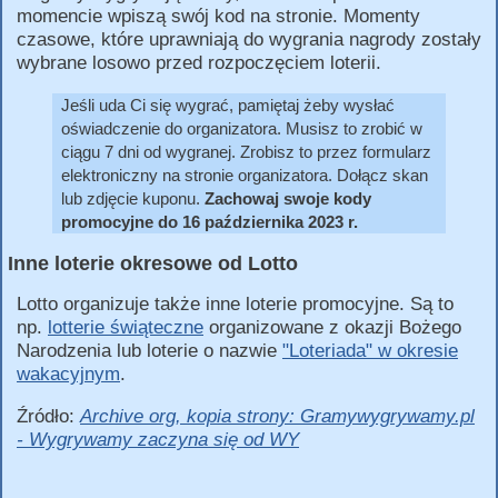
momencie wpiszą swój kod na stronie. Momenty
czasowe, które uprawniają do wygrania nagrody zostały
wybrane losowo przed rozpoczęciem loterii.
Jeśli uda Ci się wygrać, pamiętaj żeby wysłać
oświadczenie do organizatora. Musisz to zrobić w
ciągu 7 dni od wygranej. Zrobisz to przez formularz
elektroniczny na stronie organizatora. Dołącz skan
lub zdjęcie kuponu.
Zachowaj swoje kody
promocyjne do 16 października 2023 r.
Inne loterie okresowe od Lotto
Lotto organizuje także inne loterie promocyjne. Są to
np.
lotterie świąteczne
organizowane z okazji Bożego
Narodzenia lub loterie o nazwie
"Loteriada" w okresie
wakacyjnym
.
Źródło:
Archive org, kopia strony: Gramywygrywamy.pl
- Wygrywamy zaczyna się od WY