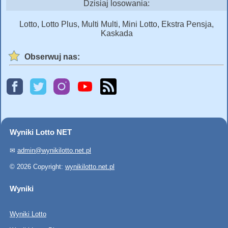
Dzisiaj losowania:
Lotto, Lotto Plus, Multi Multi, Mini Lotto, Ekstra Pensja,
Kaskada
Obserwuj nas:
Wyniki Lotto NET
✉
admin@wynikilotto.net.pl
© 2026 Copyright:
wynikilotto.net.pl
Wyniki
Wyniki Lotto