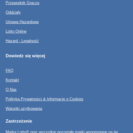
Przewodnik Gracza
Oddziały
Ustawa Hazardowa
Lotto Online
Hazard - Legalność
Dowiedz się więcej
FAQ
Kontakt
O Nas
Polityka Prywatności & Informacje o Cookies
Warunki użytkowania
Zastrzeżenie
Marka Lotto® oraz wszystkie pozostałe marki wspomniane na tej