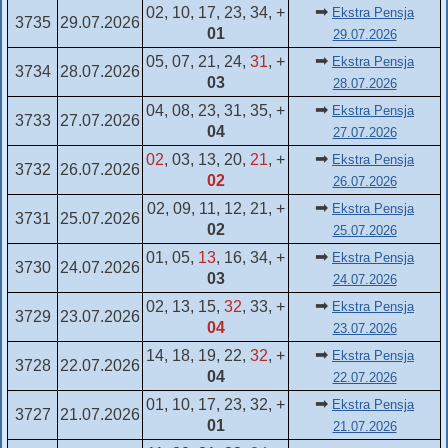
➡
02, 10, 17, 23, 34, +
Ekstra Pensja
3735
29.07.2026
01
29.07.2026
➡
05, 07, 21, 24,
31
, +
Ekstra Pensja
3734
28.07.2026
03
28.07.2026
➡
04, 08, 23, 31, 35, +
Ekstra Pensja
3733
27.07.2026
04
27.07.2026
➡
02
, 03, 13, 20,
21
, +
Ekstra Pensja
3732
26.07.2026
02
26.07.2026
➡
02, 09, 11, 12, 21, +
Ekstra Pensja
3731
25.07.2026
02
25.07.2026
➡
01, 05,
13
, 16, 34, +
Ekstra Pensja
3730
24.07.2026
03
24.07.2026
➡
02, 13, 15,
32
, 33, +
Ekstra Pensja
3729
23.07.2026
04
23.07.2026
➡
14, 18, 19, 22,
32
, +
Ekstra Pensja
3728
22.07.2026
04
22.07.2026
➡
01, 10, 17, 23, 32, +
Ekstra Pensja
3727
21.07.2026
01
21.07.2026