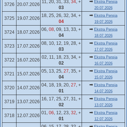
➡
11, 20, 31, 33,
34
, +
Ekstra Pensja
3726
20.07.2026
03
20.07.2026
➡
18, 25, 26, 32, 34, +
Ekstra Pensja
3725
19.07.2026
04
19.07.2026
➡
06,
08
, 09, 13, 33, +
Ekstra Pensja
3724
18.07.2026
04
18.07.2026
➡
08, 10, 12, 19, 28, +
Ekstra Pensja
3723
17.07.2026
03
17.07.2026
➡
02, 11, 18, 23, 34, +
Ekstra Pensja
3722
16.07.2026
02
16.07.2026
➡
05, 13, 25,
27
, 35, +
Ekstra Pensja
3721
15.07.2026
04
15.07.2026
➡
04, 18, 19, 20,
27
, +
Ekstra Pensja
3720
14.07.2026
01
14.07.2026
➡
16, 17, 25, 27, 31, +
Ekstra Pensja
3719
13.07.2026
02
13.07.2026
➡
01,
06
, 12, 23,
32
, +
Ekstra Pensja
3718
12.07.2026
01
12.07.2026
➡
06, 15, 17, 28, 32, +
Ekstra Pensja