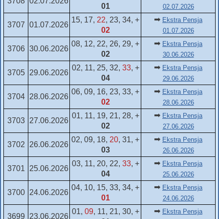
3708
02.07.2026
01
02.07.2026
➡
15, 17,
22
, 23, 34, +
Ekstra Pensja
3707
01.07.2026
02
01.07.2026
➡
08, 12, 22, 26, 29, +
Ekstra Pensja
3706
30.06.2026
02
30.06.2026
➡
02, 11, 25, 32,
33
, +
Ekstra Pensja
3705
29.06.2026
04
29.06.2026
➡
06, 09, 16, 23, 33, +
Ekstra Pensja
3704
28.06.2026
02
28.06.2026
➡
01, 11, 19, 21, 28, +
Ekstra Pensja
3703
27.06.2026
02
27.06.2026
➡
02, 09, 18,
20
, 31, +
Ekstra Pensja
3702
26.06.2026
03
26.06.2026
➡
03, 11, 20, 22,
33
, +
Ekstra Pensja
3701
25.06.2026
04
25.06.2026
➡
04, 10, 15, 33, 34, +
Ekstra Pensja
3700
24.06.2026
01
24.06.2026
➡
01,
09
, 11, 21, 30, +
Ekstra Pensja
3699
23.06.2026