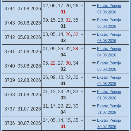
➡
02, 06, 17, 20, 26, +
Ekstra Pensja
3744
07.08.2026
01
07.08.2026
➡
09, 15, 23,
32
, 35, +
Ekstra Pensja
3743
06.08.2026
01
06.08.2026
➡
03, 05, 14,
26
,
32
, +
Ekstra Pensja
3742
05.08.2026
03
05.08.2026
➡
01, 09, 26, 32,
34
, +
Ekstra Pensja
3741
04.08.2026
04
04.08.2026
➡
05,
22
, 27,
30
, 34, +
Ekstra Pensja
3740
03.08.2026
02
03.08.2026
➡
06, 09, 10, 22, 30, +
Ekstra Pensja
3739
02.08.2026
01
02.08.2026
➡
01, 13, 24, 29, 33, +
Ekstra Pensja
3738
01.08.2026
03
01.08.2026
➡
11, 17, 20, 22, 30, +
Ekstra Pensja
3737
31.07.2026
04
31.07.2026
➡
04, 05, 14, 15, 35, +
Ekstra Pensja
3736
30.07.2026
01
30.07.2026