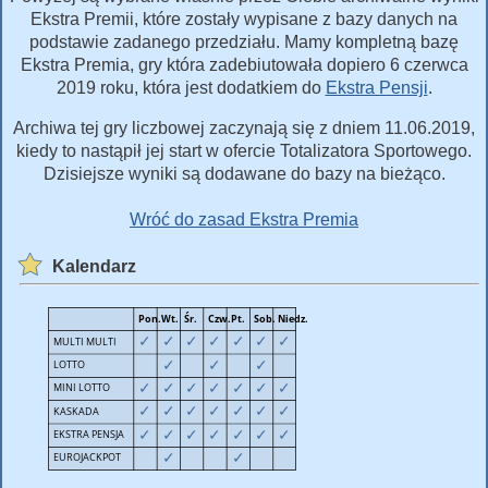
Ekstra Premii, które zostały wypisane z bazy danych na
podstawie zadanego przedziału. Mamy kompletną bazę
Ekstra Premia, gry która zadebiutowała dopiero 6 czerwca
2019 roku, która jest dodatkiem do
Ekstra Pensji
.
Archiwa tej gry liczbowej zaczynają się z dniem 11.06.2019,
kiedy to nastąpił jej start w ofercie Totalizatora Sportowego.
Dzisiejsze wyniki są dodawane do bazy na bieżąco.
Wróć do zasad Ekstra Premia
Kalendarz