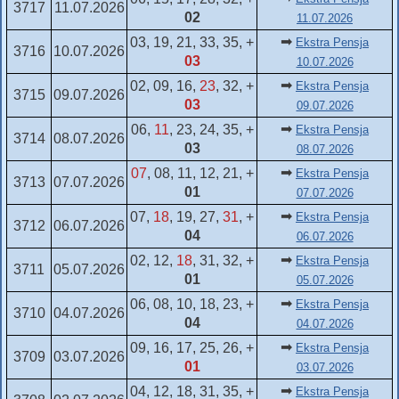
3717
11.07.2026
02
11.07.2026
➡
03, 19, 21, 33, 35, +
Ekstra Pensja
3716
10.07.2026
03
10.07.2026
➡
02, 09, 16,
23
, 32, +
Ekstra Pensja
3715
09.07.2026
03
09.07.2026
➡
06,
11
, 23, 24, 35, +
Ekstra Pensja
3714
08.07.2026
03
08.07.2026
➡
07
, 08, 11, 12, 21, +
Ekstra Pensja
3713
07.07.2026
01
07.07.2026
➡
07,
18
, 19, 27,
31
, +
Ekstra Pensja
3712
06.07.2026
04
06.07.2026
➡
02, 12,
18
, 31, 32, +
Ekstra Pensja
3711
05.07.2026
01
05.07.2026
➡
06, 08, 10, 18, 23, +
Ekstra Pensja
3710
04.07.2026
04
04.07.2026
➡
09, 16, 17, 25, 26, +
Ekstra Pensja
3709
03.07.2026
01
03.07.2026
➡
04, 12, 18, 31, 35, +
Ekstra Pensja