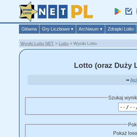
Główna
Gry Liczbowe
▾
Archiwum
▾
Zdrapki Lotto
Wyniki Lotto NET
Lotto
Wyniki Lotto
Lotto (oraz Duży
➡
Arc
Szukaj wynik
Poka
Pokaż los