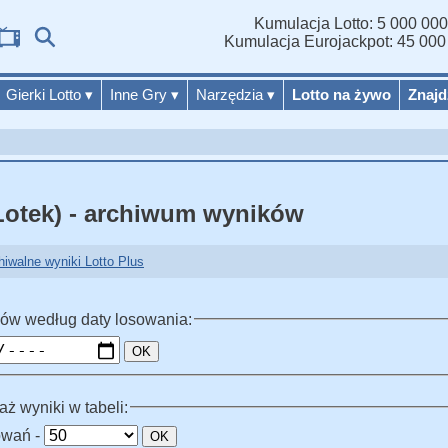
Kumulacja Lotto: 5 000 000
Wyni
Kumulacja Eurojackpot: 45 000
Gierki Lotto
▾
Inne Gry
▾
Narzędzia
▾
Lotto na żywo
Znajd
 Lotek) - archiwum wyników
hiwalne wyniki Lotto Plus
ów według daty losowania:
OK
ż wyniki w tabeli:
owań -
OK