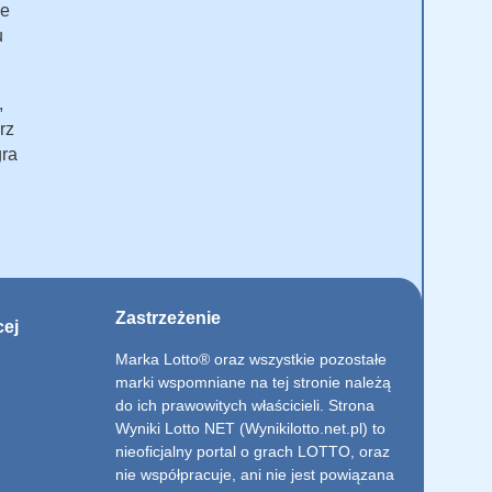
że
u
,
rz
gra
Zastrzeżenie
cej
Marka Lotto® oraz wszystkie pozostałe
marki wspomniane na tej stronie należą
do ich prawowitych właścicieli. Strona
Wyniki Lotto NET (Wynikilotto.net.pl) to
nieoficjalny portal o grach LOTTO, oraz
nie współpracuje, ani nie jest powiązana