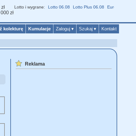
 zł
ki Lotto i wygrane:
Lotto 06.08
Lotto Plus 06.08
Eurojackpot 07.08
 000 zł
ź kolekturę
Kumulacje
Zaloguj
▾
Szukaj
▾
Kontakt
Reklama