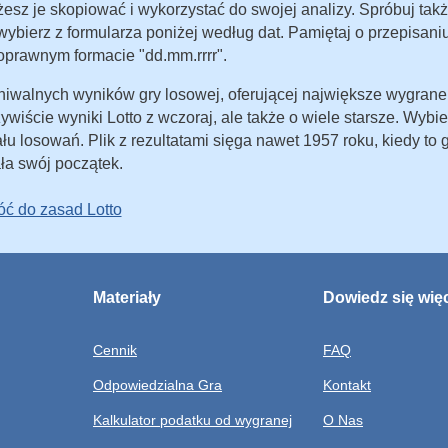
żesz je skopiować i wykorzystać do swojej analizy. Spróbuj tak
ybierz z formularza poniżej według dat. Pamiętaj o przepisani
prawnym formacie "dd.mm.rrrr".
hiwalnych wyników gry losowej, oferującej największe wygrane
zywiście wyniki Lotto z wczoraj, ale także o wiele starsze. Wybie
ału losowań. Plik z rezultatami sięga nawet 1957 roku, kiedy to 
ła swój początek.
ć do zasad Lotto
Materiały
Dowiedz się wię
Cennik
FAQ
Odpowiedzialna Gra
Kontakt
Kalkulator podatku od wygranej
O Nas