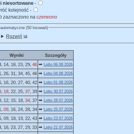
i niesortowane
-
róć kolejność -
zb zaznaczono na
czerwono
 automatyczne (50 losowań)
Rozwiń
📊
Wyniki
Szczegóły
➡
4, 14, 18, 23, 29,
46
Lotto 06.08.2026
➡
1, 26, 31, 34, 45, 46
Lotto 04.08.2026
➡
5, 16, 20, 27, 40, 42
Lotto 01.08.2026
➡
8
,
18
, 22, 25,
37
, 39
Lotto 30.07.2026
➡
8, 12, 15, 18,
34
, 37
Lotto 28.07.2026
➡
1,
09
, 16, 24, 28, 34
Lotto 25.07.2026
➡
5, 09, 18, 19, 22, 43
Lotto 23.07.2026
➡
4, 16, 23, 27, 29, 33
Lotto 21.07.2026