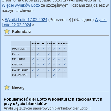
Średnio na osobę przypadło 36,53 zł wygranej tego dnia.
Więcej wyników Lotto
ze szczęśliwymi liczbami znajdziesz w
naszym archiwum.
<
Wyniki Lotto 17.02.2024
(Poprzednie) | (Następne)
Wyniki
Lotto 22.02.2024
>
Kalendarz
Newsy
Popularność gier Lotto w kolekturach stacjonarnych
przy użyciu blankietów
Analizuję zużycie papierowych blankietów gier Lotto.. |