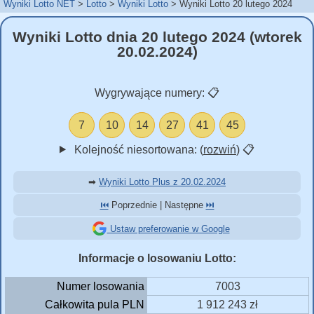
Wyniki Lotto NET
Lotto
Wyniki Lotto
Wyniki Lotto 20 lutego 2024
Wyniki Lotto dnia 20 lutego 2024 (wtorek
20.02.2024)
Wygrywające numery:
📋
7
10
14
27
41
45
Kolejność niesortowana: (
rozwiń
)
📋
➡
Wyniki Lotto Plus z 20.02.2024
⏮️
Poprzednie | Następne
⏭️
Ustaw preferowanie w Google
Informacje o losowaniu Lotto:
Numer losowania
7003
Całkowita pula PLN
1 912 243 zł