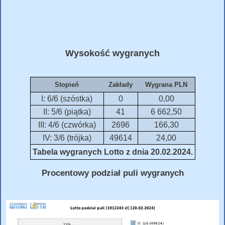
Wysokość wygranych
Stopień
Zakłady
Wygrana PLN
I: 6/6 (szóstka)
0
0,00
II: 5/6 (piątka)
41
6 662,50
III: 4/6 (czwórka)
2696
166,30
IV: 3/6 (trójka)
49614
24,00
Tabela wygranych Lotto z dnia 20.02.2024.
Procentowy podział puli wygranych