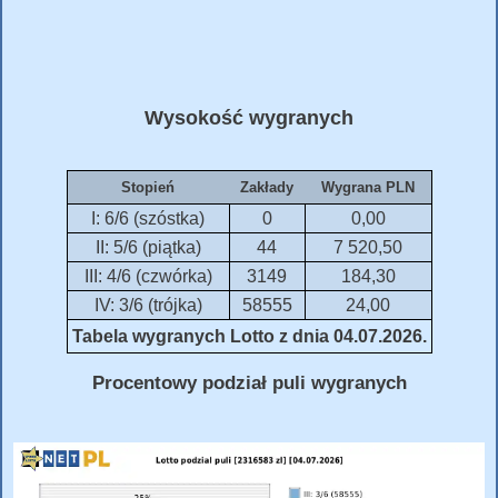
Wysokość wygranych
Stopień
Zakłady
Wygrana PLN
I: 6/6 (szóstka)
0
0,00
II: 5/6 (piątka)
44
7 520,50
III: 4/6 (czwórka)
3149
184,30
IV: 3/6 (trójka)
58555
24,00
Tabela wygranych Lotto z dnia 04.07.2026.
Procentowy podział puli wygranych