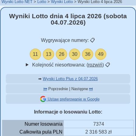
Wyniki Lotto NET
Lotto
Wyniki Lotto
Wyniki Lotto 4 lipca 2026
Wyniki Lotto dnia 4 lipca 2026 (sobota
04.07.2026)
Wygrywające numery:
📋
11
13
26
30
36
49
Kolejność niesortowana: (
rozwiń
)
📋
➡
Wyniki Lotto Plus z 04.07.2026
⏮️
Poprzednie | Następne
⏭️
Ustaw preferowanie w Google
Informacje o losowaniu Lotto:
Numer losowania
7374
Całkowita pula PLN
2 316 583 zł