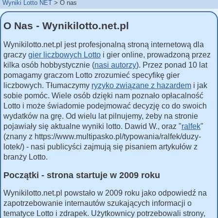
Wyniki Lotto NET
O nas
O Nas - Wynikilotto.net.pl
Wynikilotto.net.pl jest profesjonalną stroną internetową dla
graczy
gier liczbowych Lotto
i gier online, prowadzoną przez
kilka osób hobbystycznie (
nasi autorzy
). Przez ponad 10 lat
pomagamy graczom Lotto zrozumieć specyfikę gier
liczbowych. Tłumaczymy
ryzyko związane z hazardem
i jak
sobie pomóc. Wiele osób dzięki nam poznało opłacalność
Lotto i może świadomie podejmować decyzję co do swoich
wydatków na grę. Od wielu lat pilnujemy, żeby na stronie
pojawiały się aktualne wyniki lotto. Dawid W., oraz "
ralfek
"
(znany z https://www.multipasko.pl/typowania/ralfek/duzy-
lotek/) - nasi publicyści zajmują się pisaniem artykułów z
branży Lotto.
Początki - strona startuje w 2009 roku
Wynikilotto.net.pl powstało w 2009 roku jako odpowiedź na
zapotrzebowanie internautów szukających informacji o
tematyce Lotto i zdrapek. Użytkownicy potrzebowali strony,