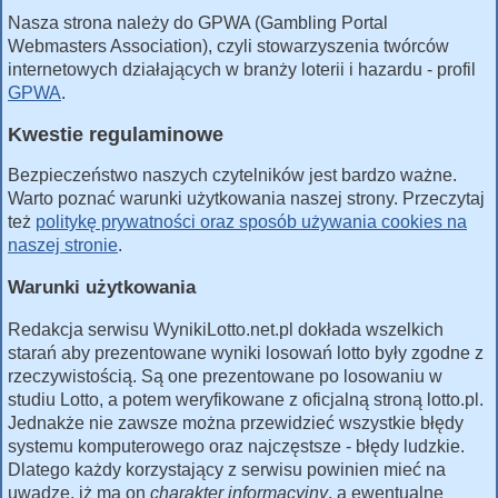
Nasza strona należy do GPWA (Gambling Portal
Webmasters Association), czyli stowarzyszenia twórców
internetowych działających w branży loterii i hazardu - profil
GPWA
.
Kwestie regulaminowe
Bezpieczeństwo naszych czytelników jest bardzo ważne.
Warto poznać warunki użytkowania naszej strony. Przeczytaj
też
politykę prywatności oraz sposób używania cookies na
naszej stronie
.
Warunki użytkowania
Redakcja serwisu WynikiLotto.net.pl dokłada wszelkich
starań aby prezentowane wyniki losowań lotto były zgodne z
rzeczywistością. Są one prezentowane po losowaniu w
studiu Lotto, a potem weryfikowane z oficjalną stroną lotto.pl.
Jednakże nie zawsze można przewidzieć wszystkie błędy
systemu komputerowego oraz najczęstsze - błędy ludzkie.
Dlatego każdy korzystający z serwisu powinien mieć na
uwadze, iż ma on
charakter informacyjny
, a ewentualne