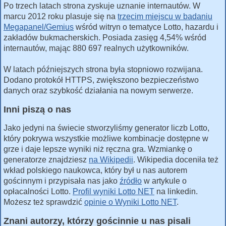
Po trzech latach strona zyskuje uznanie internautów. W
marcu 2012 roku plasuje się na
trzecim miejscu w badaniu
Megapanel/Gemius
wśród witryn o tematyce Lotto, hazardu i
zakładów bukmacherskich. Posiada zasięg 4,54% wśród
internautów, mając 880 697 realnych użytkowników.
W latach późniejszych strona była stopniowo rozwijana.
Dodano protokół HTTPS, zwiększono bezpieczeństwo
danych oraz szybkość działania na nowym serwerze.
Inni piszą o nas
Jako jedyni na świecie stworzyliśmy generator liczb Lotto,
który pokrywa wszystkie możliwe kombinacje dostępne w
grze i daje lepsze wyniki niż ręczna gra. Wzmiankę o
generatorze znajdziesz
na Wikipedii
. Wikipedia doceniła też
wkład polskiego naukowca, który był u nas autorem
gościnnym i przypisała nas jako
źródło
w artykule o
opłacalności Lotto.
Profil wyniki Lotto NET
na linkedin.
Możesz też sprawdzić
opinie o Wyniki Lotto NET
.
Znani autorzy, którzy gościnnie u nas pisali