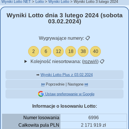
Wyniki Lotto NET
Lotto
Wyniki Lotto
Wyniki Lotto 3 lutego 2024
Wyniki Lotto dnia 3 lutego 2024 (sobota
03.02.2024)
Wygrywające numery:
📋
2
6
12
18
38
40
Kolejność niesortowana: (
rozwiń
)
📋
➡
Wyniki Lotto Plus z 03.02.2024
⏮️
Poprzednie | Następne
⏭️
Ustaw preferowanie w Google
Informacje o losowaniu Lotto:
Numer losowania
6996
Całkowita pula PLN
2 171 919 zł