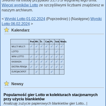
Średnio na osobę przypadło 35,73 zł wygranej tego dnia.
Więcej wyników Lotto
ze szczęśliwymi liczbami znajdziesz w
naszym archiwum.
<
Wyniki Lotto 01.02.2024
(Poprzednie) | (Następne)
Wyniki
Lotto 06.02.2024
>
Kalendarz
Newsy
Popularność gier Lotto w kolekturach stacjonarnych
przy użyciu blankietów
Analizuję zużycie papierowych blankietów gier Lotto.. |