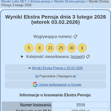
Wyniki Lotto NET
Ekstra pensja
Wyniki Ekstra pensja
Wyniki Ekstra
Pensja 3 lutego 2026
Wyniki Ekstra Pensja dnia 3 lutego 2026
(wtorek 03.02.2026)
Wygrywające numery:
📋
5
8
21
25
30
1
Kolejność niesortowana: (
rozwiń
)
📋
➡
Wyniki Ekstra Premia z 03.02.2026
⏮️
Poprzednie | Następne
⏭️
Ustaw preferowanie w Google
Informacje o losowaniu Ekstra Pensja:
Numer losowania
3559