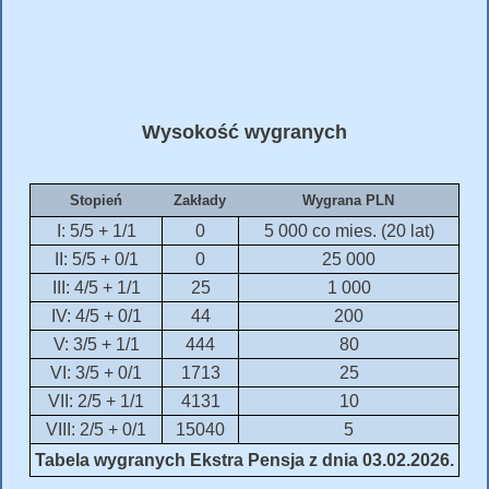
Wysokość wygranych
Stopień
Zakłady
Wygrana PLN
I: 5/5 + 1/1
0
5 000 co mies. (20 lat)
II: 5/5 + 0/1
0
25 000
III: 4/5 + 1/1
25
1 000
IV: 4/5 + 0/1
44
200
V: 3/5 + 1/1
444
80
VI: 3/5 + 0/1
1713
25
VII: 2/5 + 1/1
4131
10
VIII: 2/5 + 0/1
15040
5
Tabela wygranych Ekstra Pensja z dnia 03.02.2026.