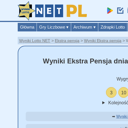
Główna
Gry Liczbowe
▾
Archiwum
▾
Zdrapki Lotto
Wyniki Lotto NET
Ekstra pensja
Wyniki Ekstra pensja
W
Wyniki Ekstra Pensja dnia 
Wygr
3
10
Kolejność
➡
Wyniki