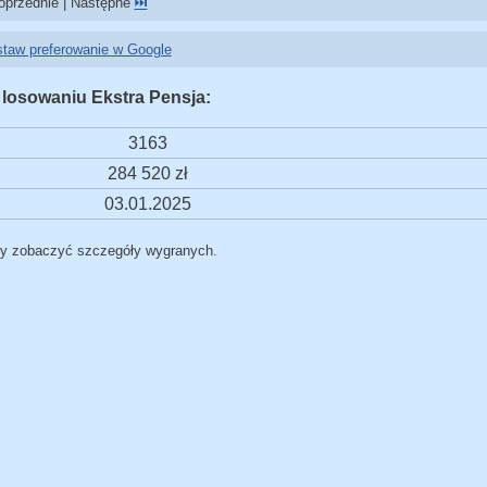
przednie | Następne
⏭️
taw preferowanie w Google
 losowaniu Ekstra Pensja:
3163
284 520 zł
03.01.2025
by zobaczyć szczegóły wygranych.