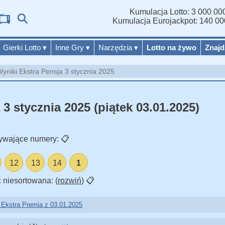
Kumulacja Lotto: 3 000 000
Wy
Kumulacja Eurojackpot: 140 00
Gierki Lotto
▾
Inne Gry
▾
Narzędzia
▾
Lotto na żywo
Znajd
yniki Ekstra Pensja 3 stycznia 2025
3 stycznia 2025 (piątek 03.01.2025)
ywające numery:
📋
12
13
14
1
 niesortowana: (
rozwiń
)
📋
 Ekstra Premia z 03.01.2025