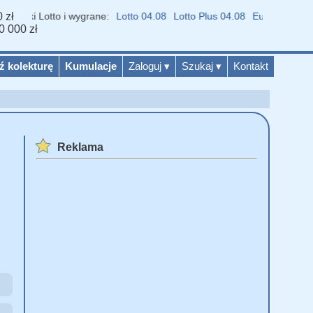
 zł
niki Lotto i wygrane:
Lotto 04.08
Lotto Plus 04.08
Eurojackpot 04.0
0 000 zł
ź kolekturę
Kumulacje
Zaloguj
▾
Szukaj
▾
Kontakt
Reklama