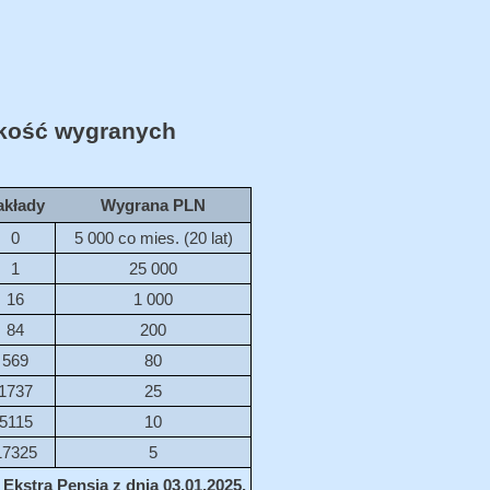
ość wygranych
akłady
Wygrana PLN
0
5 000 co mies. (20 lat)
1
25 000
16
1 000
84
200
569
80
1737
25
5115
10
17325
5
Ekstra Pensja z dnia 03.01.2025.