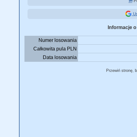
⏮️
Po
Us
Informacje o
Numer losowania
Całkowita pula PLN
Data losowania
Przewiń stronę, 