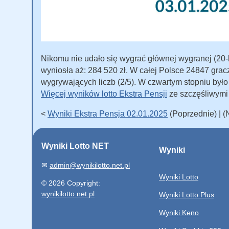
Nikomu nie udało się wygrać głównej wygranej (20-le
wyniosła aż: 284 520 zł. W całej Polsce 24847 grac
wygrywających liczb (2/5). W czwartym stopniu był
Więcej wyników lotto Ekstra Pensji
ze szczęśliwymi
<
Wyniki Ekstra Pensja 02.01.2025
(Poprzednie) | 
Wyniki Lotto NET
Wyniki
✉
admin@wynikilotto.net.pl
Wyniki Lotto
© 2026 Copyright:
wynikilotto.net.pl
Wyniki Lotto Plus
Wyniki Keno