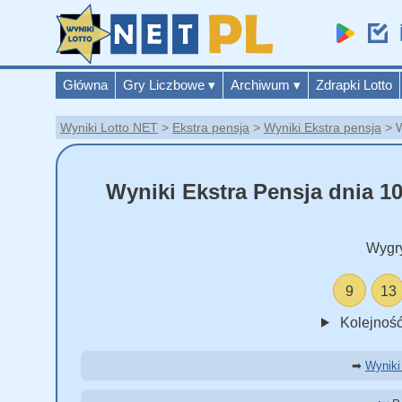
Główna
Gry Liczbowe
▾
Archiwum
▾
Zdrapki Lotto
Wyniki Lotto NET
Ekstra pensja
Wyniki Ekstra pensja
W
Wyniki Ekstra Pensja dnia 10
Wygr
9
13
Kolejność
➡
Wyniki