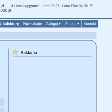
 zł
niki Lotto i wygrane:
Lotto 06.08
Lotto Plus 06.08
Eurojackpot 07.0
 000 zł
ź kolekturę
Kumulacje
Zaloguj
▾
Szukaj
▾
Kontakt
Reklama