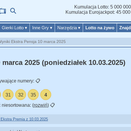
Kumulacja Lotto: 5 000 000
Wy
Kumulacja Eurojackpot: 45 000
Gierki Lotto
▾
Inne Gry
▾
Narzędzia
▾
Lotto na żywo
Znajd
yniki Ekstra Pensja 10 marca 2025
 marca 2025 (poniedziałek 10.03.2025)
ywające numery:
📋
31
32
35
4
 niesortowana: (
rozwiń
)
📋
 Ekstra Premia z 10.03.2025