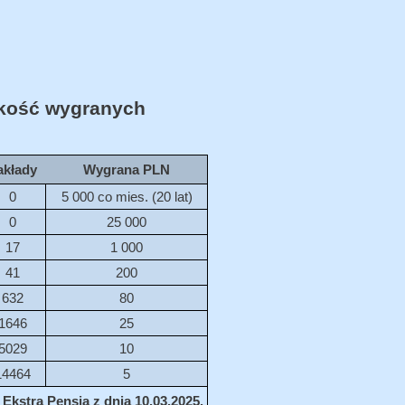
ość wygranych
akłady
Wygrana PLN
0
5 000 co mies. (20 lat)
0
25 000
17
1 000
41
200
632
80
1646
25
5029
10
14464
5
Ekstra Pensja z dnia 10.03.2025.