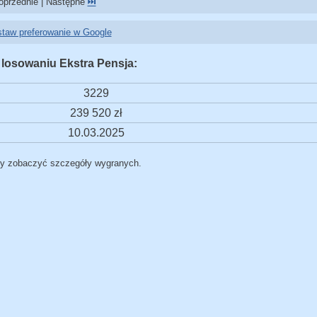
przednie | Następne
⏭️
taw preferowanie w Google
 losowaniu Ekstra Pensja:
3229
239 520 zł
10.03.2025
by zobaczyć szczegóły wygranych.