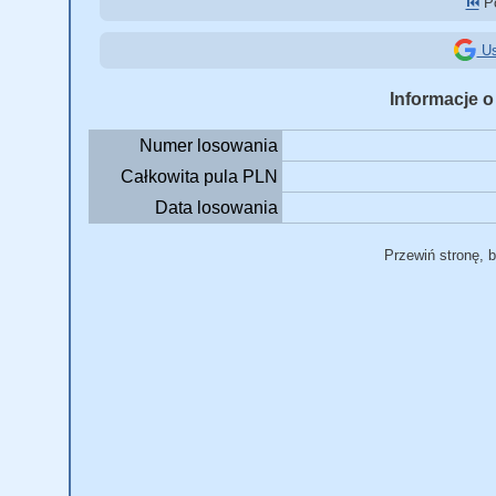
⏮️
Po
Us
Informacje o
Numer losowania
Całkowita pula PLN
Data losowania
Przewiń stronę, 