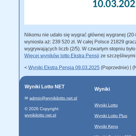
Nikomu nie udało się wygrać głównej wygranej (20-le
wyniosła aż: 239 520 zł. W całej Polsce 21829 grac
wygrywających liczb (2/5). W czwartym stopniu był
Więcej wyników lotto Ekstra Pensji
ze szczęśliwymi
<
Wyniki Ekstra Pensja 09.03.2025
(Poprzednie) | 
Wyniki Lotto NET
Wyniki
✉
admin@wynikilotto.net.pl
Wyniki Lotto
© 2026 Copyright:
wynikilotto.net.pl
Wyniki Lotto Plus
Wyniki Keno