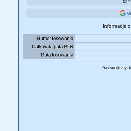
⏮️
Po
Us
Informacje o
Numer losowania
Całkowita pula PLN
Data losowania
Przewiń stronę, 