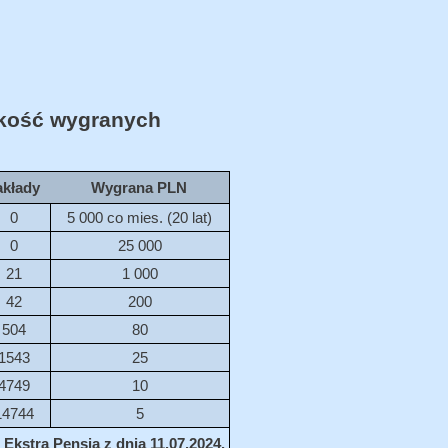
ość wygranych
akłady
Wygrana PLN
0
5 000 co mies. (20 lat)
0
25 000
21
1 000
42
200
504
80
1543
25
4749
10
14744
5
Ekstra Pensja z dnia 11.07.2024.