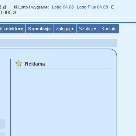
 zł
yniki Lotto i wygrane:
Lotto 04.08
Lotto Plus 04.08
Eurojackpot 04.
0 000 zł
ź kolekturę
Kumulacje
Zaloguj
▾
Szukaj
▾
Kontakt
Reklama