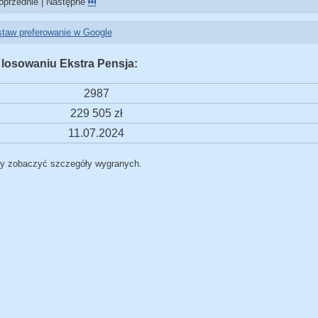
przednie | Następne
⏭️
taw preferowanie w Google
 losowaniu Ekstra Pensja:
2987
229 505 zł
11.07.2024
by zobaczyć szczegóły wygranych.