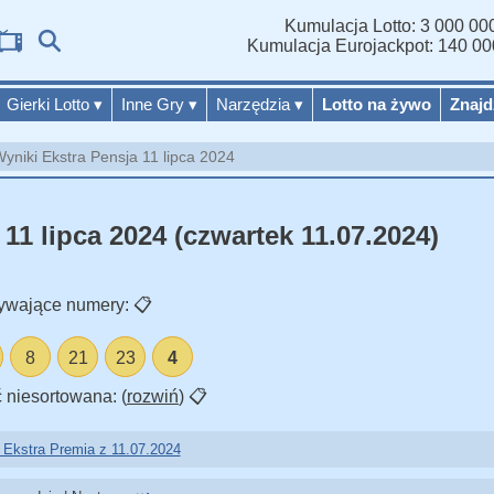
Kumulacja Lotto: 3 000 000
W
Kumulacja Eurojackpot: 140 00
Gierki Lotto
▾
Inne Gry
▾
Narzędzia
▾
Lotto na żywo
Znajd
yniki Ekstra Pensja 11 lipca 2024
11 lipca 2024 (czwartek 11.07.2024)
ywające numery:
📋
8
21
23
4
 niesortowana: (
rozwiń
)
📋
 Ekstra Premia z 11.07.2024