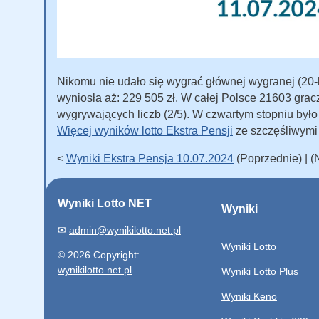
Nikomu nie udało się wygrać głównej wygranej (20-le
wyniosła aż: 229 505 zł. W całej Polsce 21603 grac
wygrywających liczb (2/5). W czwartym stopniu był
Więcej wyników lotto Ekstra Pensji
ze szczęśliwymi
<
Wyniki Ekstra Pensja 10.07.2024
(Poprzednie) | 
Wyniki Lotto NET
Wyniki
✉
admin@wynikilotto.net.pl
Wyniki Lotto
© 2026 Copyright:
wynikilotto.net.pl
Wyniki Lotto Plus
Wyniki Keno