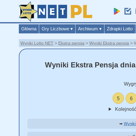
Główna
Gry Liczbowe
▾
Archiwum
▾
Zdrapki Lotto
Wyniki Lotto NET
Ekstra pensja
Wyniki Ekstra pensja
W
Wyniki Ekstra Pensja dnia 
Wygr
5
6
Kolejność
➡
Wyniki