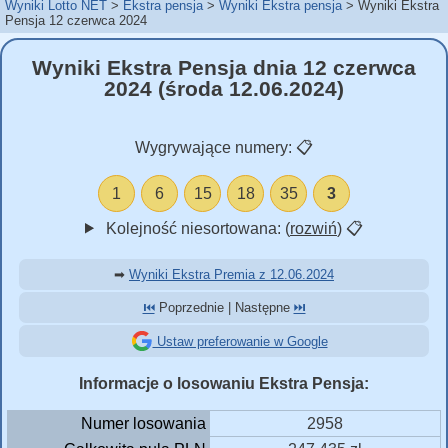
Wyniki Lotto NET
Ekstra pensja
Wyniki Ekstra pensja
Wyniki Ekstra
Pensja 12 czerwca 2024
Wyniki Ekstra Pensja dnia 12 czerwca
2024 (środa 12.06.2024)
Wygrywające numery:
📋
1
6
15
18
35
3
Kolejność niesortowana: (
rozwiń
)
📋
➡
Wyniki Ekstra Premia z 12.06.2024
⏮️
Poprzednie | Następne
⏭️
Ustaw preferowanie w Google
Informacje o losowaniu Ekstra Pensja:
Numer losowania
2958