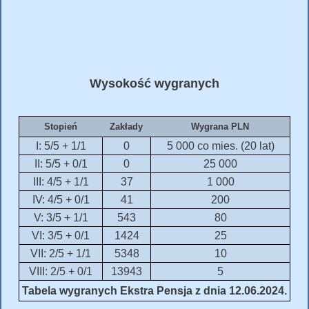
Wysokość wygranych
Stopień
Zakłady
Wygrana PLN
I: 5/5 + 1/1
0
5 000 co mies. (20 lat)
II: 5/5 + 0/1
0
25 000
III: 4/5 + 1/1
37
1 000
IV: 4/5 + 0/1
41
200
V: 3/5 + 1/1
543
80
VI: 3/5 + 0/1
1424
25
VII: 2/5 + 1/1
5348
10
VIII: 2/5 + 0/1
13943
5
Tabela wygranych Ekstra Pensja z dnia 12.06.2024.