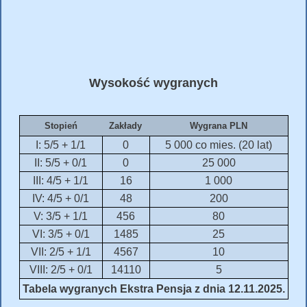
Wysokość wygranych
Stopień
Zakłady
Wygrana PLN
I: 5/5 + 1/1
0
5 000 co mies. (20 lat)
II: 5/5 + 0/1
0
25 000
III: 4/5 + 1/1
16
1 000
IV: 4/5 + 0/1
48
200
V: 3/5 + 1/1
456
80
VI: 3/5 + 0/1
1485
25
VII: 2/5 + 1/1
4567
10
VIII: 2/5 + 0/1
14110
5
Tabela wygranych Ekstra Pensja z dnia 12.11.2025.