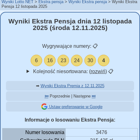
Wyniki Lotto NET
Ekstra pensja
Wyniki Ekstra pensja
Wyniki Ekstra
Pensja 12 listopada 2025
Wyniki Ekstra Pensja dnia 12 listopada
2025 (środa 12.11.2025)
Wygrywające numery:
📋
6
16
23
24
30
4
Kolejność niesortowana: (
rozwiń
)
📋
➡
Wyniki Ekstra Premia z 12.11.2025
⏮️
Poprzednie | Następne
⏭️
Ustaw preferowanie w Google
Informacje o losowaniu Ekstra Pensja:
Numer losowania
3476