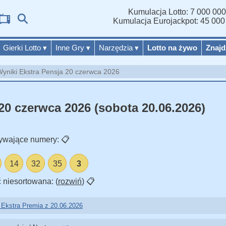
Kumulacja Lotto: 7 000 000
Wy
Kumulacja Eurojackpot: 45 000
Gierki Lotto
▾
Inne Gry
▾
Narzędzia
▾
Lotto na żywo
Znajd
yniki Ekstra Pensja 20 czerwca 2026
20 czerwca 2026 (sobota 20.06.2026)
ywające numery:
📋
14
32
35
3
 niesortowana: (
rozwiń
)
📋
 Ekstra Premia z 20.06.2026