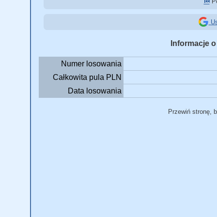
⏮️
Po
Us
Informacje o
Numer losowania
Całkowita pula PLN
Data losowania
Przewiń stronę, 