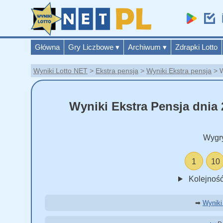
Główna
Gry Liczbowe
▾
Archiwum
▾
Zdrapki Lotto
Wyniki Lotto NET
Ekstra pensja
Wyniki Ekstra pensja
W
Wyniki Ekstra Pensja dnia 
Wygr
1
10
Kolejność
➡
Wyniki