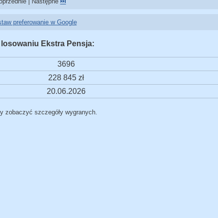
przednie | Następne
⏭️
taw preferowanie w Google
 losowaniu Ekstra Pensja:
3696
228 845 zł
20.06.2026
by zobaczyć szczegóły wygranych.