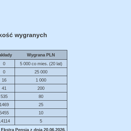
ość wygranych
akłady
Wygrana PLN
0
5 000 co mies. (20 lat)
0
25 000
16
1 000
41
200
535
80
1469
25
5455
10
14114
5
Ekstra Pensja z dnia 20.06.2026.