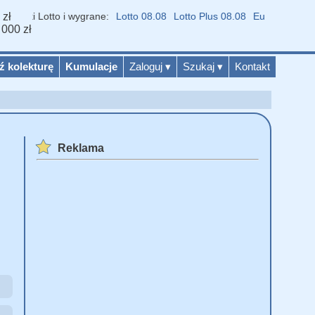
 zł
niki Lotto i wygrane:
Lotto 08.08
Lotto Plus 08.08
Eurojackpot 07.0
 000 zł
ź kolekturę
Kumulacje
Zaloguj
▾
Szukaj
▾
Kontakt
Reklama