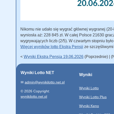
Nikomu nie udało się wygrać głównej wygranej (20-le
wyniosła aż: 228 845 zł. W całej Polsce 21630 grac
wygrywających liczb (2/5). W czwartym stopniu był
Więcej wyników lotto Ekstra Pensji
ze szczęśliwymi
<
Wyniki Ekstra Pensja 19.06.2026
(Poprzednie) | 
Wyniki Lotto NET
Wyniki
✉
admin@wynikilotto.net.pl
Wyniki Lotto
© 2026 Copyright:
wynikilotto.net.pl
Wyniki Lotto Plus
Wyniki Keno