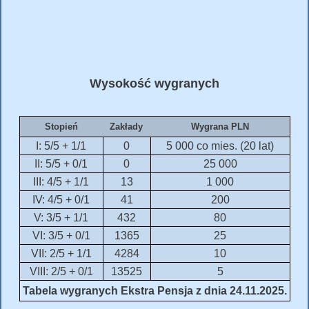
Wysokość wygranych
Stopień
Zakłady
Wygrana PLN
I: 5/5 + 1/1
0
5 000 co mies. (20 lat)
II: 5/5 + 0/1
0
25 000
III: 4/5 + 1/1
13
1 000
IV: 4/5 + 0/1
41
200
V: 3/5 + 1/1
432
80
VI: 3/5 + 0/1
1365
25
VII: 2/5 + 1/1
4284
10
VIII: 2/5 + 0/1
13525
5
Tabela wygranych Ekstra Pensja z dnia 24.11.2025.