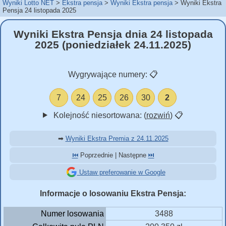
Wyniki Lotto NET
Ekstra pensja
Wyniki Ekstra pensja
Wyniki Ekstra
Pensja 24 listopada 2025
Wyniki Ekstra Pensja dnia 24 listopada
2025 (poniedziałek 24.11.2025)
Wygrywające numery:
📋
7
24
25
26
30
2
Kolejność niesortowana: (
rozwiń
)
📋
➡
Wyniki Ekstra Premia z 24.11.2025
⏮️
Poprzednie | Następne
⏭️
Ustaw preferowanie w Google
Informacje o losowaniu Ekstra Pensja:
Numer losowania
3488