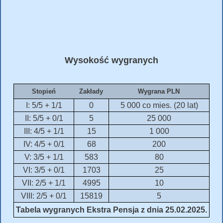
Wysokość wygranych
Stopień
Zakłady
Wygrana PLN
I: 5/5 + 1/1
0
5 000 co mies. (20 lat)
II: 5/5 + 0/1
5
25 000
III: 4/5 + 1/1
15
1 000
IV: 4/5 + 0/1
68
200
V: 3/5 + 1/1
583
80
VI: 3/5 + 0/1
1703
25
VII: 2/5 + 1/1
4995
10
VIII: 2/5 + 0/1
15819
5
Tabela wygranych Ekstra Pensja z dnia 25.02.2025.