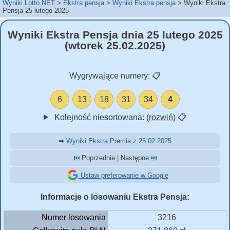
Wyniki Lotto NET
Ekstra pensja
Wyniki Ekstra pensja
Wyniki Ekstra
Pensja 25 lutego 2025
Wyniki Ekstra Pensja dnia 25 lutego 2025
(wtorek 25.02.2025)
Wygrywające numery:
📋
6
13
18
31
34
4
Kolejność niesortowana: (
rozwiń
)
📋
➡
Wyniki Ekstra Premia z 25.02.2025
⏮️
Poprzednie | Następne
⏭️
Ustaw preferowanie w Google
Informacje o losowaniu Ekstra Pensja:
Numer losowania
3216