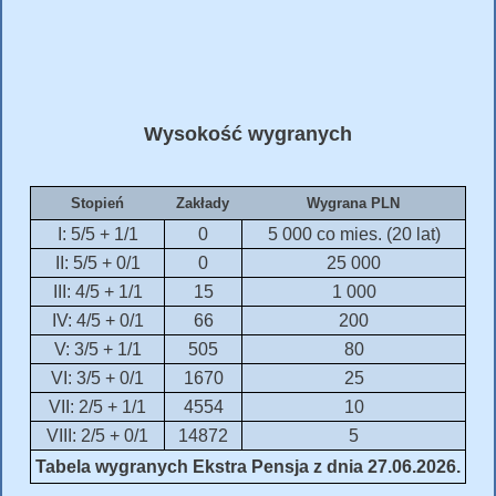
Wysokość wygranych
Stopień
Zakłady
Wygrana PLN
I: 5/5 + 1/1
0
5 000 co mies. (20 lat)
II: 5/5 + 0/1
0
25 000
III: 4/5 + 1/1
15
1 000
IV: 4/5 + 0/1
66
200
V: 3/5 + 1/1
505
80
VI: 3/5 + 0/1
1670
25
VII: 2/5 + 1/1
4554
10
VIII: 2/5 + 0/1
14872
5
Tabela wygranych Ekstra Pensja z dnia 27.06.2026.