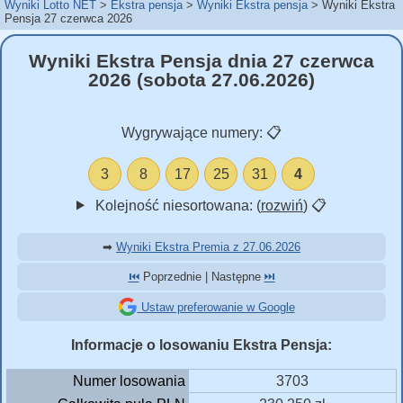
Wyniki Lotto NET
Ekstra pensja
Wyniki Ekstra pensja
Wyniki Ekstra
Pensja 27 czerwca 2026
Wyniki Ekstra Pensja dnia 27 czerwca
2026 (sobota 27.06.2026)
Wygrywające numery:
📋
3
8
17
25
31
4
Kolejność niesortowana: (
rozwiń
)
📋
➡
Wyniki Ekstra Premia z 27.06.2026
⏮️
Poprzednie | Następne
⏭️
Ustaw preferowanie w Google
Informacje o losowaniu Ekstra Pensja:
Numer losowania
3703