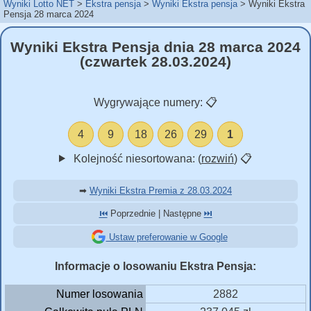
Wyniki Lotto NET
Ekstra pensja
Wyniki Ekstra pensja
Wyniki Ekstra
Pensja 28 marca 2024
Wyniki Ekstra Pensja dnia 28 marca 2024
(czwartek 28.03.2024)
Wygrywające numery:
📋
4
9
18
26
29
1
Kolejność niesortowana: (
rozwiń
)
📋
➡
Wyniki Ekstra Premia z 28.03.2024
⏮️
Poprzednie | Następne
⏭️
Ustaw preferowanie w Google
Informacje o losowaniu Ekstra Pensja:
Numer losowania
2882