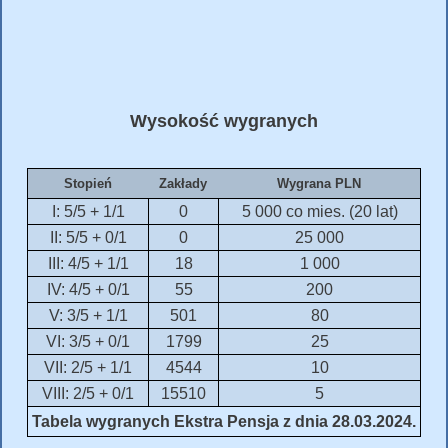
Wysokość wygranych
Stopień
Zakłady
Wygrana PLN
I: 5/5 + 1/1
0
5 000 co mies. (20 lat)
II: 5/5 + 0/1
0
25 000
III: 4/5 + 1/1
18
1 000
IV: 4/5 + 0/1
55
200
V: 3/5 + 1/1
501
80
VI: 3/5 + 0/1
1799
25
VII: 2/5 + 1/1
4544
10
VIII: 2/5 + 0/1
15510
5
Tabela wygranych Ekstra Pensja z dnia 28.03.2024.