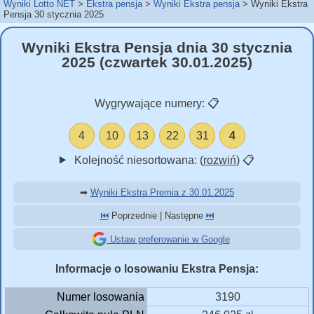
Wyniki Lotto NET
Ekstra pensja
Wyniki Ekstra pensja
Wyniki Ekstra
Pensja 30 stycznia 2025
Wyniki Ekstra Pensja dnia 30 stycznia
2025 (czwartek 30.01.2025)
Wygrywające numery:
📋
4
10
13
22
31
4
Kolejność niesortowana: (
rozwiń
)
📋
➡
Wyniki Ekstra Premia z 30.01.2025
⏮️
Poprzednie | Następne
⏭️
Ustaw preferowanie w Google
Informacje o losowaniu Ekstra Pensja:
Numer losowania
3190