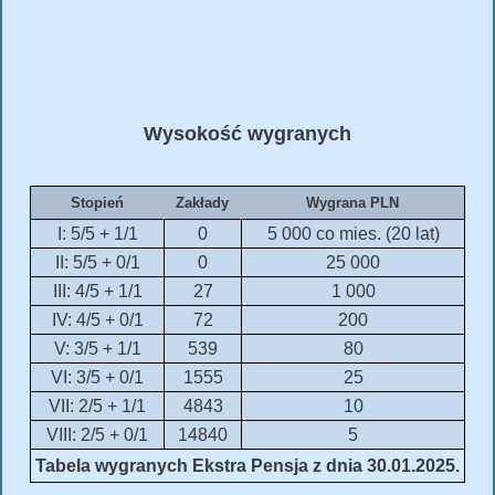
Wysokość wygranych
Stopień
Zakłady
Wygrana PLN
I: 5/5 + 1/1
0
5 000 co mies. (20 lat)
II: 5/5 + 0/1
0
25 000
III: 4/5 + 1/1
27
1 000
IV: 4/5 + 0/1
72
200
V: 3/5 + 1/1
539
80
VI: 3/5 + 0/1
1555
25
VII: 2/5 + 1/1
4843
10
VIII: 2/5 + 0/1
14840
5
Tabela wygranych Ekstra Pensja z dnia 30.01.2025.