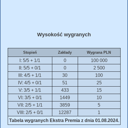
Wysokość wygranych
Stopień
Zakłady
Wygrana PLN
I: 5/5 + 1/1
0
100 000
II: 5/5 + 0/1
0
2 500
III: 4/5 + 1/1
30
100
IV: 4/5 + 0/1
51
25
V: 3/5 + 1/1
433
15
VI: 3/5 + 0/1
1449
10
VII: 2/5 + 1/1
3859
5
VIII: 2/5 + 0/1
12287
1
Tabela wygranych Ekstra Premia z dnia 01.08.2024.