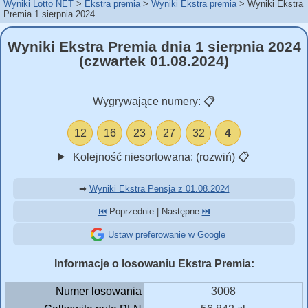
Wyniki Lotto NET
Ekstra premia
Wyniki Ekstra premia
Wyniki Ekstra
Premia 1 sierpnia 2024
Wyniki Ekstra Premia dnia 1 sierpnia 2024
(czwartek 01.08.2024)
Wygrywające numery:
📋
12
16
23
27
32
4
Kolejność niesortowana: (
rozwiń
)
📋
➡
Wyniki Ekstra Pensja z 01.08.2024
⏮️
Poprzednie | Następne
⏭️
Ustaw preferowanie w Google
Informacje o losowaniu Ekstra Premia:
Numer losowania
3008