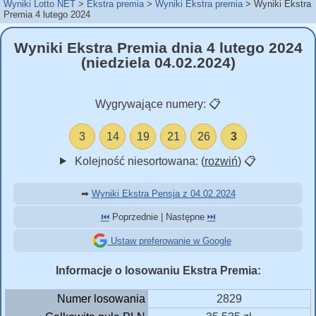
Wyniki Lotto NET
Ekstra premia
Wyniki Ekstra premia
Wyniki Ekstra
Premia 4 lutego 2024
Wyniki Ekstra Premia dnia 4 lutego 2024
(niedziela 04.02.2024)
Wygrywające numery:
📋
3
14
19
21
26
3
Kolejność niesortowana: (
rozwiń
)
📋
➡
Wyniki Ekstra Pensja z 04.02.2024
⏮️
Poprzednie | Następne
⏭️
Ustaw preferowanie w Google
Informacje o losowaniu Ekstra Premia:
Numer losowania
2829