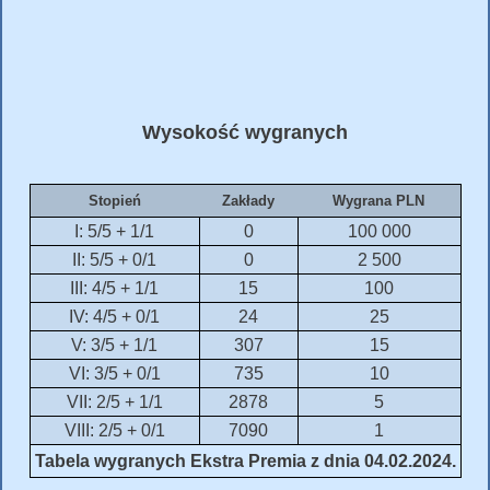
Wysokość wygranych
Stopień
Zakłady
Wygrana PLN
I: 5/5 + 1/1
0
100 000
II: 5/5 + 0/1
0
2 500
III: 4/5 + 1/1
15
100
IV: 4/5 + 0/1
24
25
V: 3/5 + 1/1
307
15
VI: 3/5 + 0/1
735
10
VII: 2/5 + 1/1
2878
5
VIII: 2/5 + 0/1
7090
1
Tabela wygranych Ekstra Premia z dnia 04.02.2024.