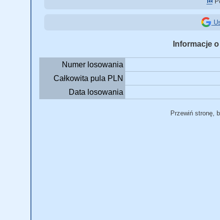
⏮️
Po
Us
Informacje o
Numer losowania
Całkowita pula PLN
Data losowania
Przewiń stronę, 