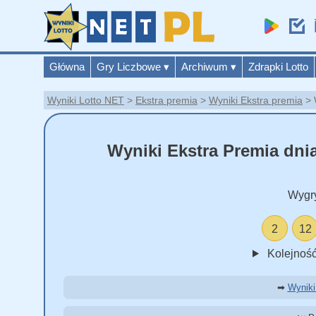
Główna
Gry Liczbowe
▾
Archiwum
▾
Zdrapki Lotto
Wyniki Lotto NET
Ekstra premia
Wyniki Ekstra premia
Wyniki Ekstra Premia dnia 
Wygr
2
12
Kolejność
➡
Wyniki