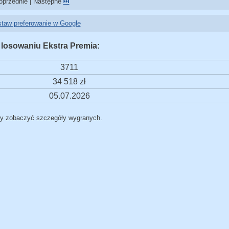
przednie | Następne
⏭️
taw preferowanie w Google
 losowaniu Ekstra Premia:
3711
34 518 zł
05.07.2026
by zobaczyć szczegóły wygranych.