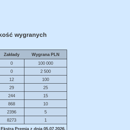
ość wygranych
Zakłady
Wygrana PLN
0
100 000
0
2 500
12
100
29
25
244
15
868
10
2396
5
8273
1
Ekstra Premia z dnia 05.07.2026.