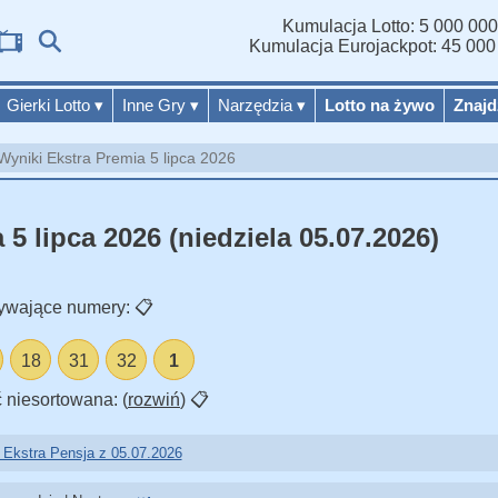
Kumulacja Lotto: 5 000 000
Wy
Kumulacja Eurojackpot: 45 000
Gierki Lotto
▾
Inne Gry
▾
Narzędzia
▾
Lotto na żywo
Znajd
Wyniki Ekstra Premia 5 lipca 2026
5 lipca 2026 (niedziela 05.07.2026)
ywające numery:
📋
18
31
32
1
 niesortowana: (
rozwiń
)
📋
 Ekstra Pensja z 05.07.2026