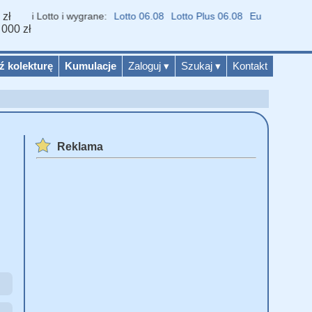
 zł
niki Lotto i wygrane:
Lotto 06.08
Lotto Plus 06.08
Eurojackpot 07.0
 000 zł
ź kolekturę
Kumulacje
Zaloguj
▾
Szukaj
▾
Kontakt
Reklama