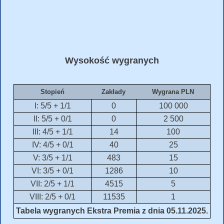
Wysokość wygranych
Stopień
Zakłady
Wygrana PLN
I: 5/5 + 1/1
0
100 000
II: 5/5 + 0/1
0
2 500
III: 4/5 + 1/1
14
100
IV: 4/5 + 0/1
40
25
V: 3/5 + 1/1
483
15
VI: 3/5 + 0/1
1286
10
VII: 2/5 + 1/1
4515
5
VIII: 2/5 + 0/1
11535
1
Tabela wygranych Ekstra Premia z dnia 05.11.2025.