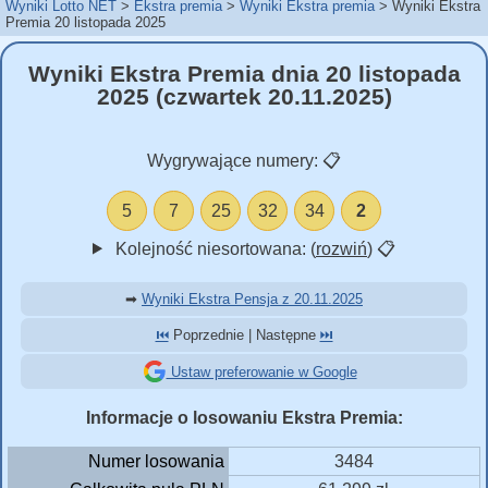
Wyniki Lotto NET
Ekstra premia
Wyniki Ekstra premia
Wyniki Ekstra
Premia 20 listopada 2025
Wyniki Ekstra Premia dnia 20 listopada
2025 (czwartek 20.11.2025)
Wygrywające numery:
📋
5
7
25
32
34
2
Kolejność niesortowana: (
rozwiń
)
📋
➡
Wyniki Ekstra Pensja z 20.11.2025
⏮️
Poprzednie | Następne
⏭️
Ustaw preferowanie w Google
Informacje o losowaniu Ekstra Premia:
Numer losowania
3484