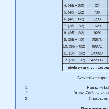
4. (4/5 + 2/2)
32
5. (4/5 + 1/2)
736
6. (4/5 + 0/2)
1299
7. (3/5 + 2/2)
1629
8. (2/5 + 2/2)
19291
9. (3/5 + 1/2)
28973
10. (3/5 + 0/2)
69971
11. (1/5 + 2/2)
100828
12. (2/5 + 1/2)
422006
Tabela wygranych Eurojac
Szczęśliwe kupon
Rumia, w kol
Busko-Zdrój, w kole
Choszczno, 
Procentowy 