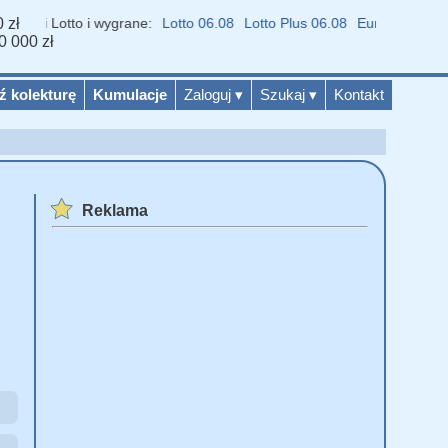
 zł
iki Lotto i wygrane:
Lotto 06.08
Lotto Plus 06.08
Eurojackpot 04.08
0 000 zł
ź kolekturę
Kumulacje
Zaloguj
▾
Szukaj
▾
Kontakt
Reklama