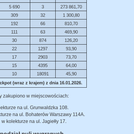
5 690
3
273 861,70
309
32
1 300,80
192
66
810,70
111
63
469,90
30
874
126,20
22
1297
93,90
17
2903
73,70
15
4395
64,00
10
18091
45,90
kpot (wraz z krajem) z dnia 16.01.2026.
y zakupiono w miejscowościach:
ekturze na ul. Grunwaldzka 108.
kturze na ul. Bohaterów Warszawy 114A.
w kolekturze na ul. Jagiełły 17.
podział puli wygranych