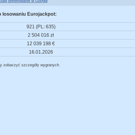
taw preferowanie w Google
o losowaniu Eurojackpot:
921 (PL: 635)
2 504 016 zł
12 039 198 €
16.01.2026
by zobaczyć szczegóły wygranych.