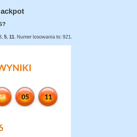
jackpot
26?
8,
5
,
11
. Numer losowania to: 921.