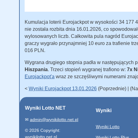
Kumulacja loterii Eurojackpot w wysokości 34 177 4
nie została rozbita dnia 16.01.2026, co spowodowało
wylosowanych liczb. Całkowita pula nagród Eurojac
graczy wygrało przynajmniej 10 euro za trafienie trz
016 PLN.
Wygrana drugiego stopnia padła w następujących 
Hiszpania
. Trzeci stopień wygranej trafiono w:
7x N
Eurojackpot'a
wraz ze szczęśliwymi numerami znaj
<
Wyniki Eurojackpot 13.01.2026
(Poprzednie) | (N
Wyniki Lotto NET
Wyniki
✉
admin@wynikilotto.net.pl
Wyniki Lotto
© 2026 Copyright:
wynikilotto.net.pl
Wyniki Lotto Plus