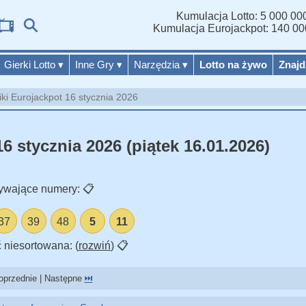
Kumulacja Lotto: 5 000 000
Wyn
Kumulacja Eurojackpot: 140 00
Gierki Lotto
▾
Inne Gry
▾
Narzędzia
▾
Lotto na żywo
Znajd
ki Eurojackpot 16 stycznia 2026
6 stycznia 2026 (piątek 16.01.2026)
ywające numery:
📋
37
39
48
5
11
 niesortowana: (
rozwiń
)
📋
przednie | Następne
⏭️