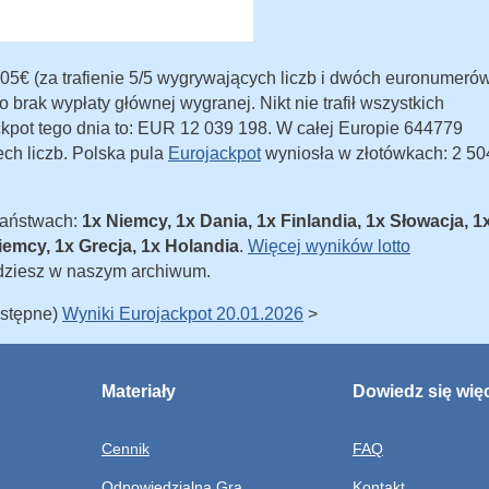
05€ (za trafienie 5/5 wygrywających liczb i dwóch euronumeró
 brak wypłaty głównej wygranej. Nikt nie trafił wszystkich
kpot tego dnia to: EUR 12 039 198. W całej Europie 644779
ech liczb. Polska pula
Eurojackpot
wyniosła w złotówkach: 2 50
państwach:
1x Niemcy, 1x Dania, 1x Finlandia, 1x Słowacja, 1
iemcy, 1x Grecja, 1x Holandia
.
Więcej wyników lotto
dziesz w naszym archiwum.
astępne)
Wyniki Eurojackpot 20.01.2026
>
Materiały
Dowiedz się wię
Cennik
FAQ
Odpowiedzialna Gra
Kontakt