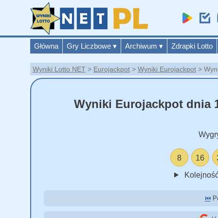
Główna
Gry Liczbowe
▾
Archiwum
▾
Zdrapki Lotto
Wyniki Lotto NET
Eurojackpot
Wyniki Eurojackpot
Wyni
Wyniki Eurojackpot dnia 1
Wygr
8
16
Kolejność
⏮️
Po