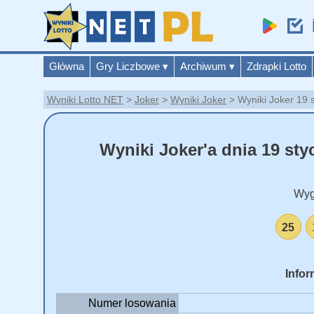
Główna
Gry Liczbowe
▾
Archiwum
▾
Zdrapki Lotto
Wyniki Lotto NET
Joker
Wyniki Joker
Wyniki Joker 19 
Wyniki Joker'a dnia 19 sty
Wyg
25
Infor
Numer losowania