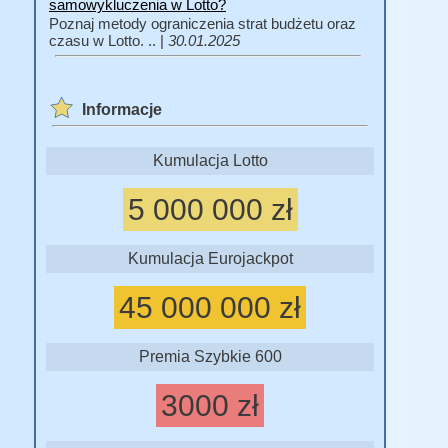
samowykluczenia w Lotto?
Poznaj metody ograniczenia strat budżetu oraz
czasu w Lotto. .. |
30.01.2025
Informacje
Kumulacja Lotto
5 000 000 zł
Kumulacja Eurojackpot
45 000 000 zł
Premia Szybkie 600
3000 zł