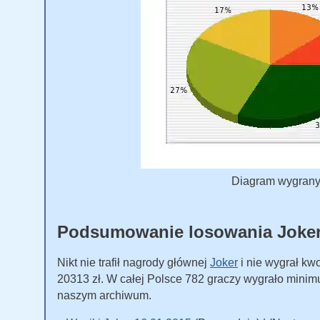
Diagram wygranyc
Podsumowanie losowania Joke
Nikt nie trafił nagrody głównej
Joker
i nie wygrał kw
20313 zł. W całej Polsce 782 graczy wygrało minim
naszym archiwum.