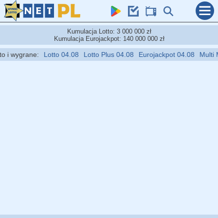
Kumulacja Lotto: 3 000 000 zł
Kumulacja Eurojackpot: 140 000 000 zł
i wygrane:
Lotto 04.08
Lotto Plus 04.08
Eurojackpot 04.08
Multi Mul