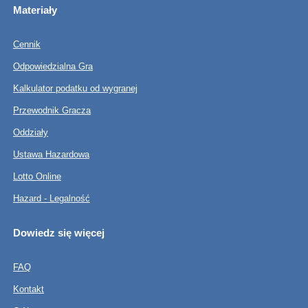
Materiały
Cennik
Odpowiedzialna Gra
Kalkulator podatku od wygranej
Przewodnik Gracza
Oddziały
Ustawa Hazardowa
Lotto Online
Hazard - Legalność
Dowiedz się więcej
FAQ
Kontakt