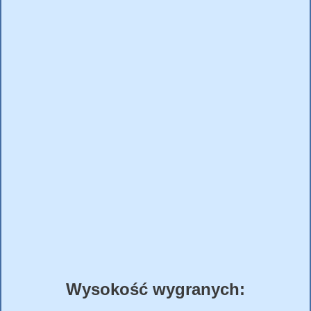
Wysokość wygranych: