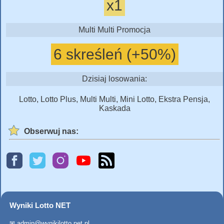
x1
Multi Multi Promocja
6 skreśleń (+50%)
Dzisiaj losowania:
Lotto, Lotto Plus, Multi Multi, Mini Lotto, Ekstra Pensja,
Kaskada
Obserwuj nas:
Wyniki Lotto NET
✉
admin@wynikilotto.net.pl