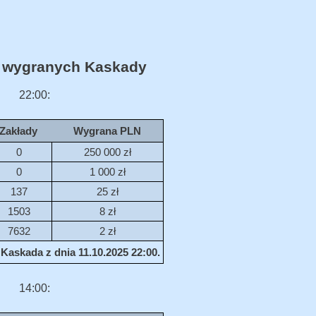
 wygranych Kaskady
22:00:
Zakłady
Wygrana PLN
0
250 000 zł
0
1 000 zł
137
25 zł
1503
8 zł
7632
2 zł
Kaskada z dnia 11.10.2025 22:00.
14:00: