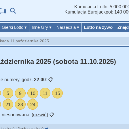
Kumulacja Lotto: 5 000 000
Wyniki Lo
Kumulacja Eurojackpot: 140 00
Gierki Lotto
▾
Inne Gry
▾
Narzędzia
▾
Lotto na żywo
Znajd
kada 11 października 2025
ździernika 2025 (sobota 11.10.2025)
e numery, godz.
22:00
:
📋
5
9
10
11
15
21
23
24
 niesortowana: (
rozwiń
)
📋
ni dzień | Następny dzień
⏭️