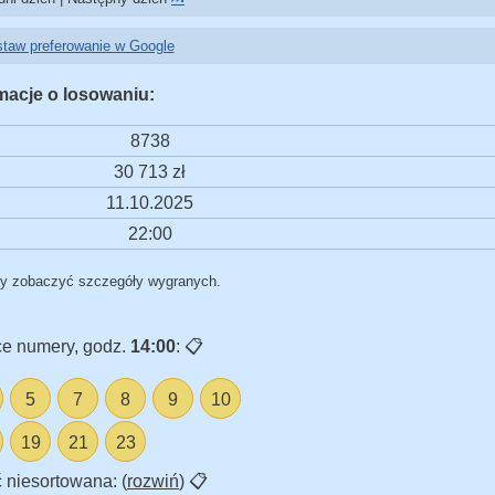
taw preferowanie w Google
macje o losowaniu:
8738
30 713 zł
11.10.2025
22:00
by zobaczyć szczegóły wygranych.
e numery, godz.
14:00
:
📋
5
7
8
9
10
19
21
23
 niesortowana: (
rozwiń
)
📋