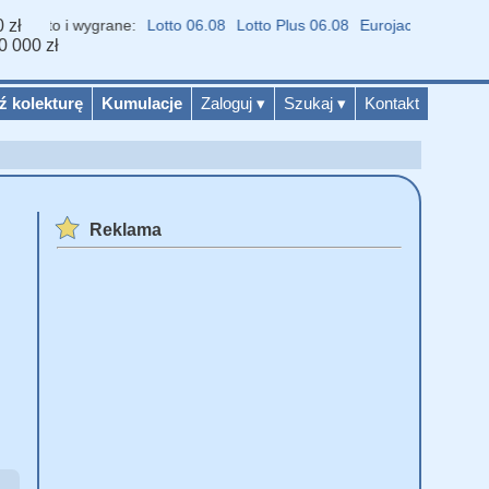
 zł
tto i wygrane:
Lotto 06.08
Lotto Plus 06.08
Eurojackpot 04.08
Multi
0 000 zł
ź kolekturę
Kumulacje
Zaloguj
▾
Szukaj
▾
Kontakt
Reklama