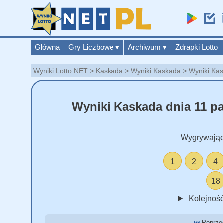
Główna
Gry Liczbowe
▾
Archiwum
▾
Zdrapki Lotto
Wyniki Lotto NET
Kaskada
Wyniki Kaskada
Wyniki Kas
Wyniki Kaskada dnia 11 pa
Wygrywając
1
2
4
18
Kolejność
⏮️
Poprzed