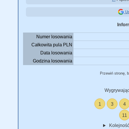
Us
Infor
Numer losowania
Całkowita pula PLN
Data losowania
Godzina losowania
Przewiń stronę, 
Wygrywając
1
3
4
11
Kolejność