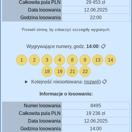
Całkowita pula PLN
29 453 zł
Data losowania
12.06.2025
Godzina losowania
22:00
Przewiń stronę, by zobaczyć szczegóły wygranych.
Wygrywające numery, godz.
14:00
:
📋
1
2
3
4
8
9
13
14
18
19
21
22
Kolejność niesortowana: (
rozwiń
)
📋
Informacje o losowaniu:
Numer losowania
8495
Całkowita pula PLN
19 236 zł
Data losowania
12.06.2025
Godzina losowania
14:00