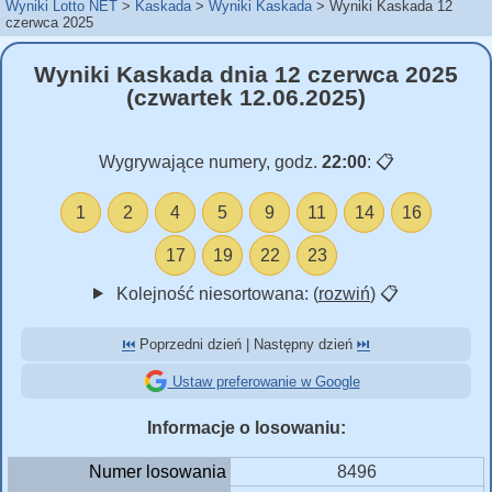
Wyniki Lotto NET
Kaskada
Wyniki Kaskada
Wyniki Kaskada 12
czerwca 2025
Wyniki Kaskada dnia 12 czerwca 2025
(czwartek 12.06.2025)
Wygrywające numery, godz.
22:00
:
📋
1
2
4
5
9
11
14
16
17
19
22
23
Kolejność niesortowana: (
rozwiń
)
📋
⏮️
Poprzedni dzień | Następny dzień
⏭️
Ustaw preferowanie w Google
Informacje o losowaniu:
Numer losowania
8496