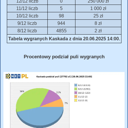
12/12 liczb
0
250 000 zł
11/12 liczb
5
1 000 zł
10/12 liczb
98
25 zł
9/12 liczb
944
8 zł
8/12 liczb
4855
2 zł
Tabela wygranych Kaskada z dnia 20.06.2025 14:00.
Procentowy podział puli wygranych