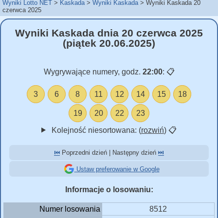
Wyniki Lotto NET
Kaskada
Wyniki Kaskada
Wyniki Kaskada 20
czerwca 2025
Wyniki Kaskada dnia 20 czerwca 2025
(piątek 20.06.2025)
Wygrywające numery, godz.
22:00
:
📋
3
6
8
11
12
14
15
18
19
20
22
23
Kolejność niesortowana: (
rozwiń
)
📋
⏮️
Poprzedni dzień | Następny dzień
⏭️
Ustaw preferowanie w Google
Informacje o losowaniu:
Numer losowania
8512