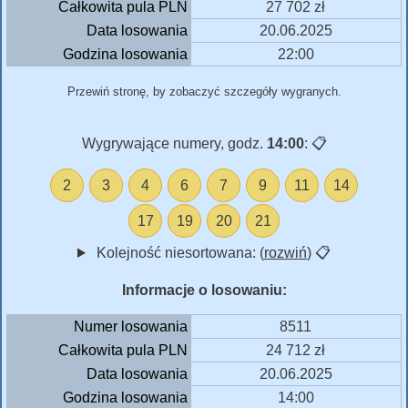
Całkowita pula PLN
27 702 zł
Data losowania
20.06.2025
Godzina losowania
22:00
Przewiń stronę, by zobaczyć szczegóły wygranych.
Wygrywające numery, godz.
14:00
:
📋
2
3
4
6
7
9
11
14
17
19
20
21
Kolejność niesortowana: (
rozwiń
)
📋
Informacje o losowaniu:
Numer losowania
8511
Całkowita pula PLN
24 712 zł
Data losowania
20.06.2025
Godzina losowania
14:00