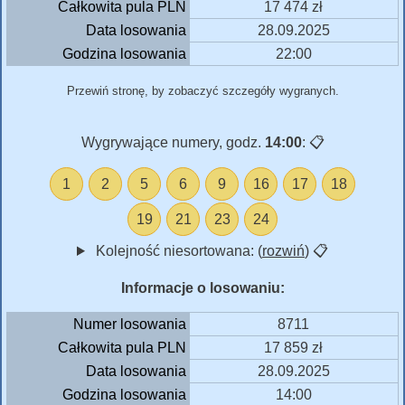
Całkowita pula PLN
17 474 zł
Data losowania
28.09.2025
Godzina losowania
22:00
Przewiń stronę, by zobaczyć szczegóły wygranych.
Wygrywające numery, godz.
14:00
:
📋
1
2
5
6
9
16
17
18
19
21
23
24
Kolejność niesortowana: (
rozwiń
)
📋
Informacje o losowaniu:
Numer losowania
8711
Całkowita pula PLN
17 859 zł
Data losowania
28.09.2025
Godzina losowania
14:00