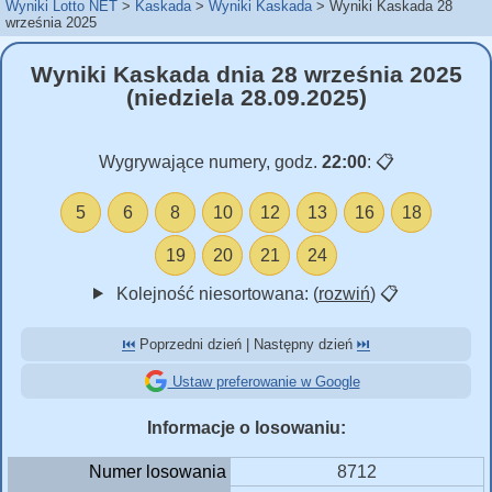
Wyniki Lotto NET
Kaskada
Wyniki Kaskada
Wyniki Kaskada 28
września 2025
Wyniki Kaskada dnia 28 września 2025
(niedziela 28.09.2025)
Wygrywające numery, godz.
22:00
:
📋
5
6
8
10
12
13
16
18
19
20
21
24
Kolejność niesortowana: (
rozwiń
)
📋
⏮️
Poprzedni dzień | Następny dzień
⏭️
Ustaw preferowanie w Google
Informacje o losowaniu:
Numer losowania
8712