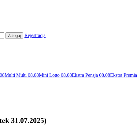
Rejestracja
.08
Multi Multi 08.08
Mini Lotto 08.08
Ekstra Pensja 08.08
Ekstra Premia
tek 31.07.2025)