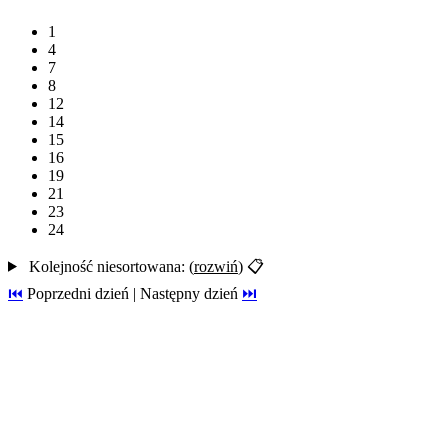
1
4
7
8
12
14
15
16
19
21
23
24
Kolejność niesortowana: (
rozwiń
)
📋
⏮️
Poprzedni dzień | Następny dzień
⏭️