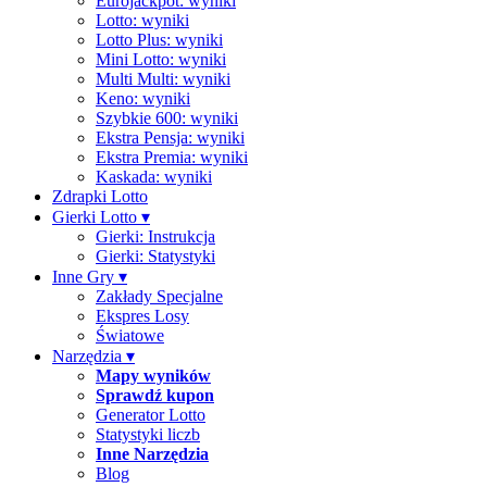
Eurojackpot: wyniki
Lotto: wyniki
Lotto Plus: wyniki
Mini Lotto: wyniki
Multi Multi: wyniki
Keno: wyniki
Szybkie 600: wyniki
Ekstra Pensja: wyniki
Ekstra Premia: wyniki
Kaskada: wyniki
Zdrapki Lotto
Gierki Lotto
▾
Gierki: Instrukcja
Gierki: Statystyki
Inne Gry
▾
Zakłady Specjalne
Ekspres Losy
Światowe
Narzędzia
▾
Mapy wyników
Sprawdź kupon
Generator Lotto
Statystyki liczb
Inne Narzędzia
Blog