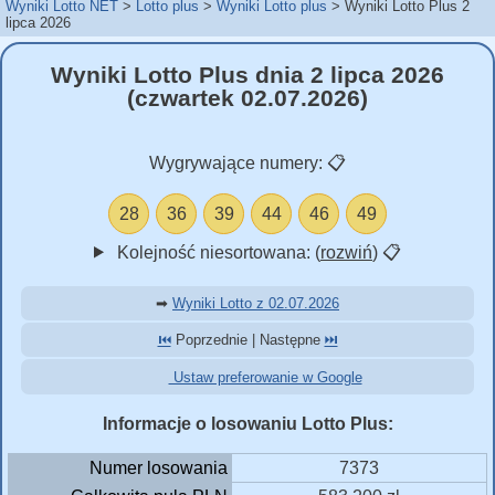
Wyniki Lotto NET
Lotto plus
Wyniki Lotto plus
Wyniki Lotto Plus 2
lipca 2026
Wyniki Lotto Plus dnia 2 lipca 2026
(czwartek 02.07.2026)
Wygrywające numery:
📋
28
36
39
44
46
49
Kolejność niesortowana: (
rozwiń
)
📋
➡
Wyniki Lotto z 02.07.2026
⏮️
Poprzednie | Następne
⏭️
Ustaw preferowanie w Google
Informacje o losowaniu Lotto Plus:
Numer losowania
7373