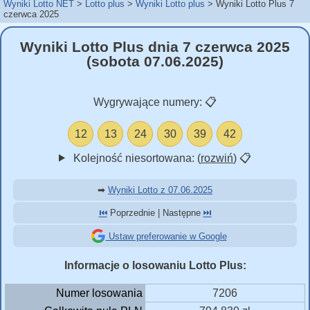
Wyniki Lotto NET
Lotto plus
Wyniki Lotto plus
Wyniki Lotto Plus 7
czerwca 2025
Wyniki Lotto Plus dnia 7 czerwca 2025
(sobota 07.06.2025)
Wygrywające numery:
📋
12
13
24
30
39
42
Kolejność niesortowana: (
rozwiń
)
📋
➡
Wyniki Lotto z 07.06.2025
⏮️
Poprzednie | Następne
⏭️
Ustaw preferowanie w Google
Informacje o losowaniu Lotto Plus:
Numer losowania
7206