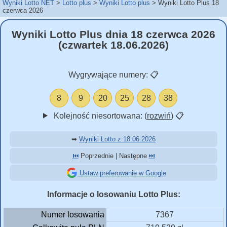
Wyniki Lotto NET
Lotto plus
Wyniki Lotto plus
Wyniki Lotto Plus 18
czerwca 2026
Wyniki Lotto Plus dnia 18 czerwca 2026
(czwartek 18.06.2026)
Wygrywające numery:
📋
8
9
20
25
28
38
Kolejność niesortowana: (
rozwiń
)
📋
➡
Wyniki Lotto z 18.06.2026
⏮️
Poprzednie | Następne
⏭️
Ustaw preferowanie w Google
Informacje o losowaniu Lotto Plus:
Numer losowania
7367