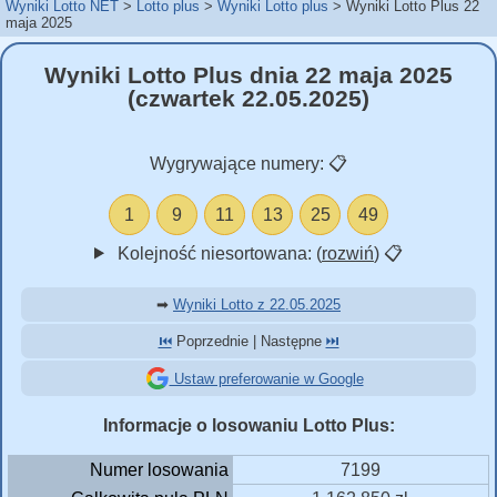
Wyniki Lotto NET
Lotto plus
Wyniki Lotto plus
Wyniki Lotto Plus 22
maja 2025
Wyniki Lotto Plus dnia 22 maja 2025
(czwartek 22.05.2025)
Wygrywające numery:
📋
1
9
11
13
25
49
Kolejność niesortowana: (
rozwiń
)
📋
➡
Wyniki Lotto z 22.05.2025
⏮️
Poprzednie | Następne
⏭️
Ustaw preferowanie w Google
Informacje o losowaniu Lotto Plus:
Numer losowania
7199