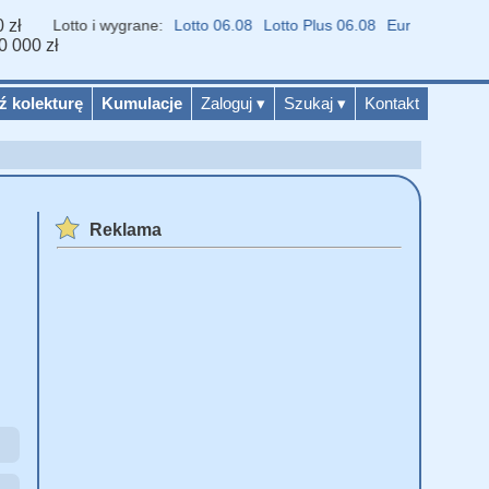
 zł
iki Lotto i wygrane:
Lotto 06.08
Lotto Plus 06.08
Eurojackpot 04.08
0 000 zł
ź kolekturę
Kumulacje
Zaloguj
▾
Szukaj
▾
Kontakt
Reklama