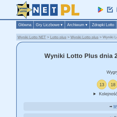
Główna
Gry Liczbowe
▾
Archiwum
▾
Zdrapki Lotto
Wyniki Lotto NET
Lotto plus
Wyniki Lotto plus
Wyniki L
Wyniki Lotto Plus dnia 
Wygr
13
18
Kolejność
➡
Wy