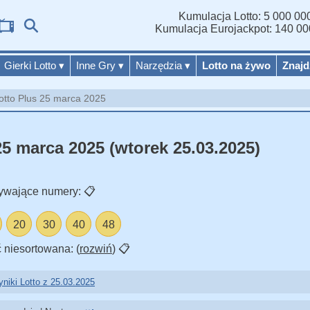
Kumulacja Lotto: 5 000 000
Wyn
Kumulacja Eurojackpot: 140 00
Gierki Lotto
▾
Inne Gry
▾
Narzędzia
▾
Lotto na żywo
Znajd
otto Plus 25 marca 2025
25 marca 2025 (wtorek 25.03.2025)
ywające numery:
📋
20
30
40
48
 niesortowana: (
rozwiń
)
📋
niki Lotto z 25.03.2025