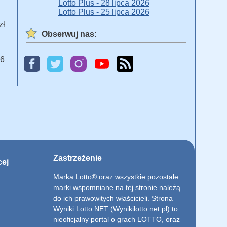
Lotto Plus - 28 lipca 2026
Lotto Plus - 25 lipca 2026
zł
Obserwuj nas:
 6
Zastrzeżenie
cej
Marka Lotto® oraz wszystkie pozostałe
marki wspomniane na tej stronie należą
do ich prawowitych właścicieli. Strona
Wyniki Lotto NET (Wynikilotto.net.pl) to
nieoficjalny portal o grach LOTTO, oraz