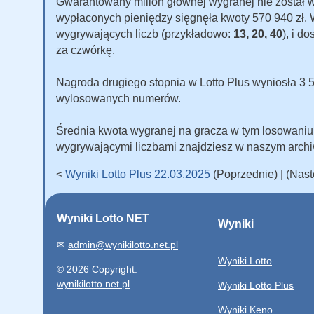
Gwarantowany milion głównej wygranej nie został
wypłaconych pieniędzy sięgnęła kwoty 570 940 zł. W 
wygrywających liczb (przykładowo:
13, 20, 40
), i d
za czwórkę.
Nagroda drugiego stopnia w Lotto Plus wyniosła 3 500
wylosowanych numerów.
Średnia kwota wygranej na gracza w tym losowani
wygrywającymi liczbami znajdziesz w naszym arch
<
Wyniki Lotto Plus 22.03.2025
(Poprzednie) | (Nas
Wyniki Lotto NET
Wyniki
✉
admin@wynikilotto.net.pl
Wyniki Lotto
© 2026 Copyright:
wynikilotto.net.pl
Wyniki Lotto Plus
Wyniki Keno