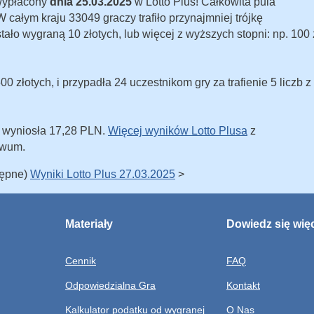
 wypłacony
dnia 25.03.2025
w Lotto Plus! Całkowita pula
całym kraju 33049 graczy trafiło przynajmniej trójkę
ostało wygraną 10 złotych, lub więcej z wyższych stopni: np. 100 
 złotych, i przypadła 24 uczestnikom gry za trafienie 5 liczb z
u wyniosła 17,28 PLN.
Więcej wyników Lotto Plusa
z
iwum.
tępne)
Wyniki Lotto Plus 27.03.2025
>
Materiały
Dowiedz się wię
Cennik
FAQ
Odpowiedzialna Gra
Kontakt
Kalkulator podatku od wygranej
O Nas