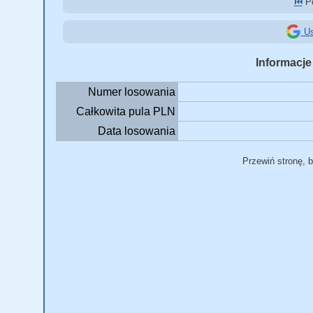
⏮️
Po
Us
Informacje
Numer losowania
Całkowita pula PLN
Data losowania
Przewiń stronę, 