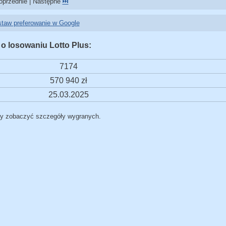
przednie | Następne
⏭️
taw preferowanie w Google
 o losowaniu Lotto Plus:
7174
570 940 zł
25.03.2025
by zobaczyć szczegóły wygranych.