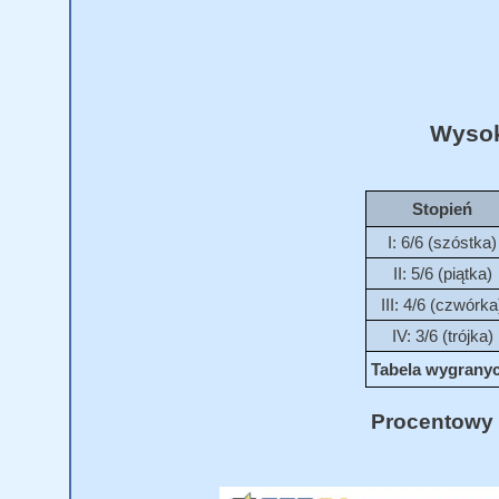
Wysok
Stopień
I: 6/6 (szóstka)
II: 5/6 (piątka)
III: 4/6 (czwórka
IV: 3/6 (trójka)
Tabela wygranych
Procentowy 