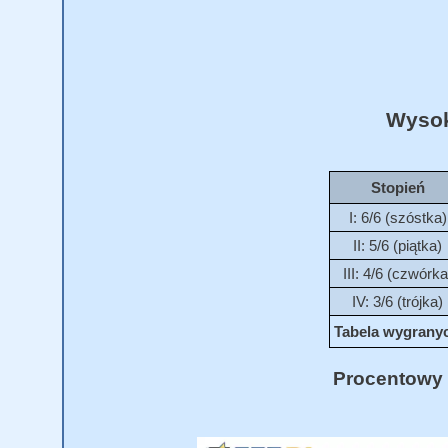
Wysok
Stopień
I: 6/6 (szóstka)
II: 5/6 (piątka)
III: 4/6 (czwórka
IV: 3/6 (trójka)
Tabela wygranych
Procentowy 