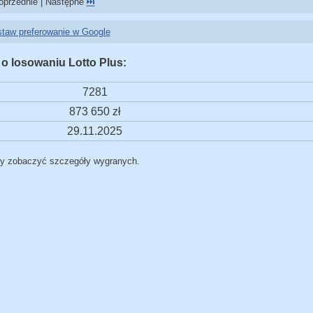
przednie | Następne
⏭️
taw preferowanie w Google
 o losowaniu Lotto Plus:
7281
873 650 zł
29.11.2025
by zobaczyć szczegóły wygranych.