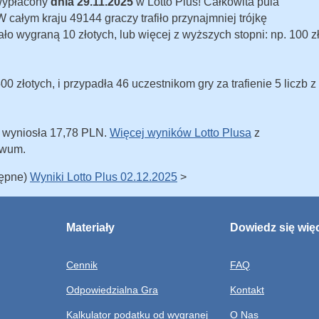
 wypłacony
dnia 29.11.2025
w Lotto Plus! Całkowita pula
całym kraju 49144 graczy trafiło przynajmniej trójkę
stało wygraną 10 złotych, lub więcej z wyższych stopni: np. 100 z
 złotych, i przypadła 46 uczestnikom gry za trafienie 5 liczb z
u wyniosła 17,78 PLN.
Więcej wyników Lotto Plusa
z
iwum.
tępne)
Wyniki Lotto Plus 02.12.2025
>
Materiały
Dowiedz się wię
Cennik
FAQ
Odpowiedzialna Gra
Kontakt
Kalkulator podatku od wygranej
O Nas