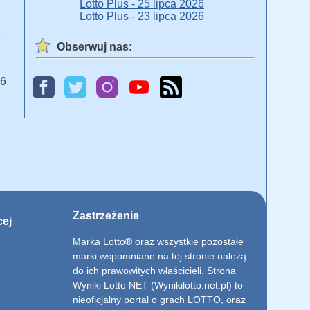
Lotto Plus - 25 lipca 2026
Lotto Plus - 23 lipca 2026
ł
Obserwuj nas:
 6
Zastrzeżenie
cej
Marka Lotto® oraz wszystkie pozostałe
marki wspomniane na tej stronie należą
do ich prawowitych właścicieli. Strona
Wyniki Lotto NET (Wynikilotto.net.pl) to
nieoficjalny portal o grach LOTTO, oraz