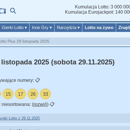
Kumulacja Lotto: 3 000 000
Wy
Kumulacja Eurojackpot: 140 00
Gierki Lotto
▾
Inne Gry
▾
Narzędzia
▾
Lotto na żywo
Znajd
otto Plus 29 listopada 2025
 listopada 2025 (sobota 29.11.2025)
ywające numery:
📋
15
17
26
33
 niesortowana: (
rozwiń
)
📋
niki Lotto z 29.11.2025