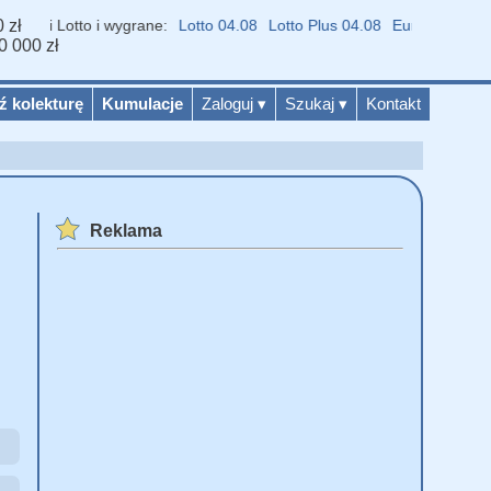
 zł
niki Lotto i wygrane:
Lotto 04.08
Lotto Plus 04.08
Eurojackpot 04.0
0 000 zł
ź kolekturę
Kumulacje
Zaloguj
▾
Szukaj
▾
Kontakt
Reklama