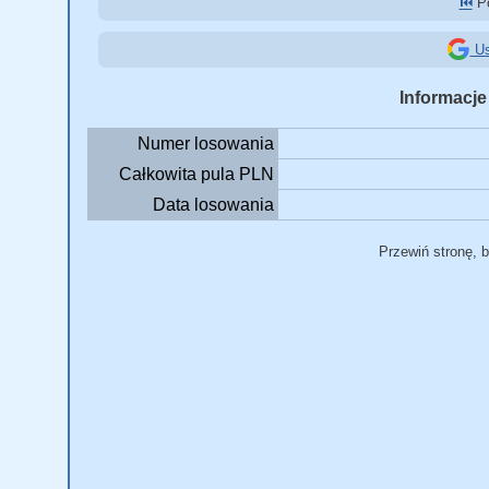
⏮️
Po
Us
Informacje
Numer losowania
Całkowita pula PLN
Data losowania
Przewiń stronę, 