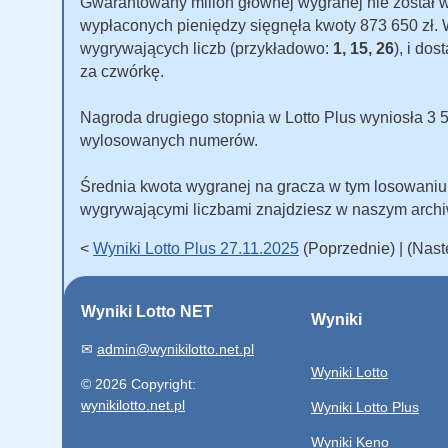
Gwarantowany milion głównej wygranej nie został
wypłaconych pieniędzy sięgnęła kwoty 873 650 zł. W 
wygrywających liczb (przykładowo:
1, 15, 26
), i do
za czwórkę.
Nagroda drugiego stopnia w Lotto Plus wyniosła 3 500
wylosowanych numerów.
Średnia kwota wygranej na gracza w tym losowani
wygrywającymi liczbami znajdziesz w naszym arch
<
Wyniki Lotto Plus 27.11.2025
(Poprzednie) | (Nas
Wyniki Lotto NET
Wyniki
✉
admin@wynikilotto.net.pl
Wyniki Lotto
© 2026 Copyright:
wynikilotto.net.pl
Wyniki Lotto Plus
Wyniki Keno