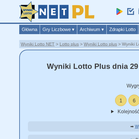
Główna
Gry Liczbowe
▾
Archiwum
▾
Zdrapki Lotto
Wyniki Lotto NET
Lotto plus
Wyniki Lotto plus
Wyniki L
Wyniki Lotto Plus dnia 29
Wygr
1
6
Kolejność
➡
Wy