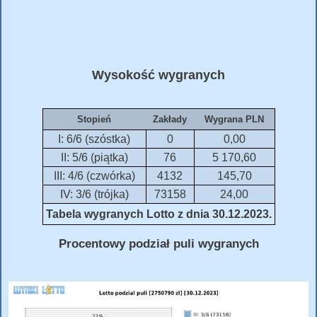
Wysokość wygranych
Stopień
Zakłady
Wygrana PLN
I: 6/6 (szóstka)
0
0,00
II: 5/6 (piątka)
76
5 170,60
III: 4/6 (czwórka)
4132
145,70
IV: 3/6 (trójka)
73158
24,00
Tabela wygranych Lotto z dnia 30.12.2023.
Procentowy podział puli wygranych