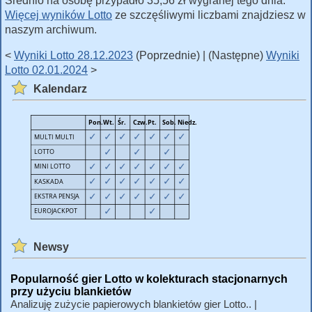
Średnio na osobę przypadło 35,56 zł wygranej tego dnia.
Więcej wyników Lotto
ze szczęśliwymi liczbami znajdziesz w
naszym archiwum.
<
Wyniki Lotto 28.12.2023
(Poprzednie) | (Następne)
Wyniki
Lotto 02.01.2024
>
Kalendarz
Newsy
Popularność gier Lotto w kolekturach stacjonarnych
przy użyciu blankietów
Analizuję zużycie papierowych blankietów gier Lotto.. |