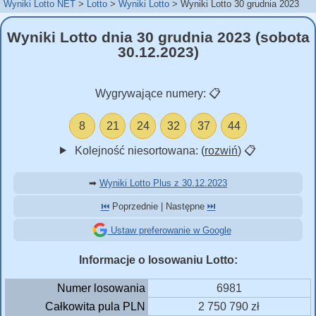
Wyniki Lotto NET
Lotto
Wyniki Lotto
Wyniki Lotto 30 grudnia 2023
Wyniki Lotto dnia 30 grudnia 2023 (sobota
30.12.2023)
Wygrywające numery:
📋
8
21
24
32
37
44
Kolejność niesortowana: (
rozwiń
)
📋
➡
Wyniki Lotto Plus z 30.12.2023
⏮️
Poprzednie | Następne
⏭️
Ustaw preferowanie w Google
Informacje o losowaniu Lotto:
Numer losowania
6981
Całkowita pula PLN
2 750 790 zł