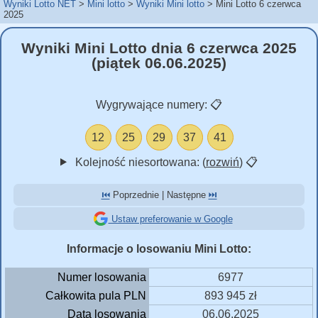
Wyniki Lotto NET
Mini lotto
Wyniki Mini lotto
Mini Lotto 6 czerwca
2025
Wyniki Mini Lotto dnia 6 czerwca 2025
(piątek 06.06.2025)
Wygrywające numery:
📋
12
25
29
37
41
Kolejność niesortowana: (
rozwiń
)
📋
⏮️
Poprzednie | Następne
⏭️
Ustaw preferowanie w Google
Informacje o losowaniu Mini Lotto:
Numer losowania
6977
Całkowita pula PLN
893 945 zł
Data losowania
06.06.2025