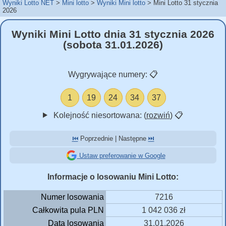
Wyniki Lotto NET
Mini lotto
Wyniki Mini lotto
Mini Lotto 31 stycznia
2026
Wyniki Mini Lotto dnia 31 stycznia 2026
(sobota 31.01.2026)
Wygrywające numery:
📋
1
19
24
34
37
Kolejność niesortowana: (
rozwiń
)
📋
⏮️
Poprzednie | Następne
⏭️
Ustaw preferowanie w Google
Informacje o losowaniu Mini Lotto:
Numer losowania
7216
Całkowita pula PLN
1 042 036 zł
Data losowania
31.01.2026