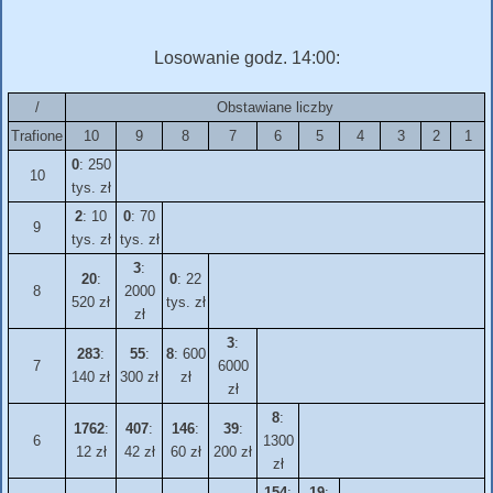
Losowanie godz. 14:00:
/
Obstawiane liczby
Trafione
10
9
8
7
6
5
4
3
2
1
0
: 250
10
tys. zł
2
: 10
0
: 70
9
tys. zł
tys. zł
3
:
20
:
0
: 22
8
2000
520 zł
tys. zł
zł
3
:
283
:
55
:
8
: 600
7
6000
140 zł
300 zł
zł
zł
8
:
1762
:
407
:
146
:
39
:
6
1300
12 zł
42 zł
60 zł
200 zł
zł
154
:
19
: