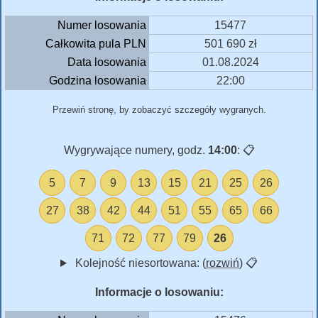
Numer losowania
15477
Całkowita pula PLN
501 690 zł
Data losowania
01.08.2024
Godzina losowania
22:00
Przewiń stronę, by zobaczyć szczegóły wygranych.
Wygrywające numery, godz.
14:00
:
📋
5
7
9
13
15
21
25
26
27
38
42
44
51
55
65
66
71
72
77
79
26
Kolejność niesortowana: (
rozwiń
)
📋
Informacje o losowaniu: