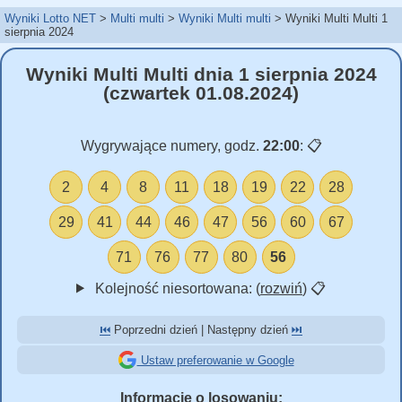
Wyniki Lotto NET
Multi multi
Wyniki Multi multi
Wyniki Multi Multi 1
sierpnia 2024
Wyniki Multi Multi dnia 1 sierpnia 2024
(czwartek 01.08.2024)
Wygrywające numery, godz.
22:00
:
📋
2
4
8
11
18
19
22
28
29
41
44
46
47
56
60
67
71
76
77
80
56
Kolejność niesortowana: (
rozwiń
)
📋
⏮️
Poprzedni dzień | Następny dzień
⏭️
Ustaw preferowanie w Google
Informacje o losowaniu: