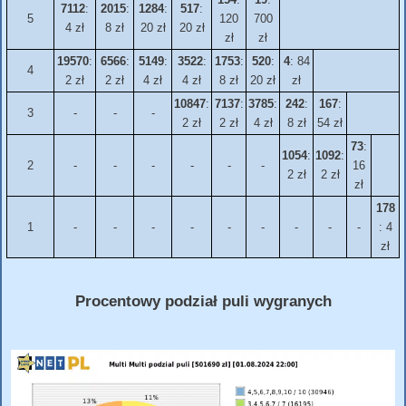
7112
:
2015
:
1284
:
517
:
5
120
700
4 zł
8 zł
20 zł
20 zł
zł
zł
19570
:
6566
:
5149
:
3522
:
1753
:
520
:
4
: 84
4
2 zł
2 zł
4 zł
4 zł
8 zł
20 zł
zł
10847
:
7137
:
3785
:
242
:
167
:
3
-
-
-
2 zł
2 zł
4 zł
8 zł
54 zł
73
:
1054
:
1092
:
2
-
-
-
-
-
-
16
2 zł
2 zł
zł
178
1
-
-
-
-
-
-
-
-
-
: 4
zł
Procentowy podział puli wygranych