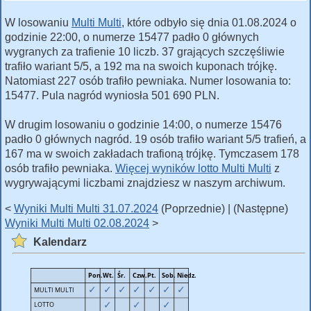
W losowaniu
Multi Multi
, które odbyło się dnia 01.08.2024 o
godzinie 22:00, o numerze 15477 padło 0 głównych
wygranych za trafienie 10 liczb. 37 grających szczęśliwie
trafiło wariant 5/5, a 192 ma na swoich kuponach trójkę.
Natomiast 227 osób trafiło pewniaka. Numer losowania to:
15477. Pula nagród wyniosła 501 690 PLN.
W drugim losowaniu o godzinie 14:00, o numerze 15476
padło 0 głównych nagród. 19 osób trafiło wariant 5/5 trafień, a
167 ma w swoich zakładach trafioną trójkę. Tymczasem 178
osób trafiło pewniaka.
Więcej wyników lotto Multi Multi
z
wygrywającymi liczbami znajdziesz w naszym archiwum.
<
Wyniki Multi Multi 31.07.2024
(Poprzednie) | (Następne)
Wyniki Multi Multi 02.08.2024
>
Kalendarz