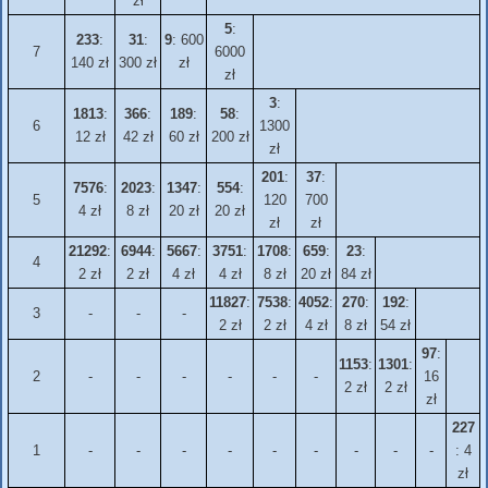
zł
5
:
233
:
31
:
9
: 600
7
6000
140 zł
300 zł
zł
zł
3
:
1813
:
366
:
189
:
58
:
6
1300
12 zł
42 zł
60 zł
200 zł
zł
201
:
37
:
7576
:
2023
:
1347
:
554
:
5
120
700
4 zł
8 zł
20 zł
20 zł
zł
zł
21292
:
6944
:
5667
:
3751
:
1708
:
659
:
23
:
4
2 zł
2 zł
4 zł
4 zł
8 zł
20 zł
84 zł
11827
:
7538
:
4052
:
270
:
192
:
3
-
-
-
2 zł
2 zł
4 zł
8 zł
54 zł
97
:
1153
:
1301
:
2
-
-
-
-
-
-
16
2 zł
2 zł
zł
227
1
-
-
-
-
-
-
-
-
-
: 4
zł