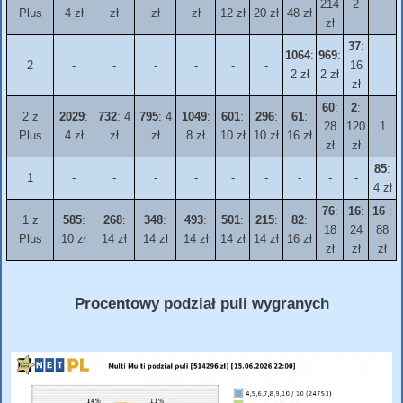
214
2
Plus
4 zł
zł
zł
zł
12 zł
20 zł
48 zł
zł
37
:
1064
:
969
:
2
-
-
-
-
-
-
16
2 zł
2 zł
zł
60
:
2
:
2 z
2029
:
732
: 4
795
: 4
1049
:
601
:
296
:
61
:
28
120
1
Plus
4 zł
zł
zł
8 zł
10 zł
10 zł
16 zł
zł
zł
85
:
1
-
-
-
-
-
-
-
-
-
4 zł
76
:
16
:
16
:
1 z
585
:
268
:
348
:
493
:
501
:
215
:
82
:
18
24
88
Plus
10 zł
14 zł
14 zł
14 zł
14 zł
14 zł
16 zł
zł
zł
zł
Procentowy podział puli wygranych