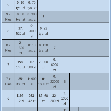
0
: 10
0
: 70
9
tys. zł
tys. zł
9 z
0
: 50
0
: 300
8
Plus
tys. zł
tys. zł
0
:
17
:
0
: 22
8
2000
520 zł
tys. zł
zł
2
:
8 z
0
: 10
0
: 130
1520
7
Plus
tys. zł
tys. zł
zł
0
:
158
:
16
:
7
: 600
7
6000
140 zł
300 zł
zł
zł
0
:
7 z
25
:
1
: 900
0
:
22000
6
Plus
380 zł
zł
1800 zł
zł
3
:
1192
:
263
:
89
: 60
32
:
6
1300
12 zł
42 zł
zł
200 zł
zł
1
: