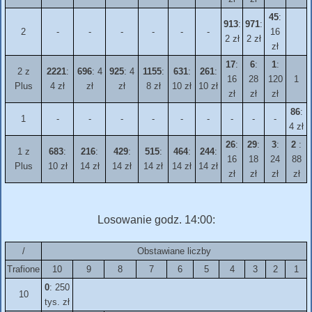
45
:
913
:
971
:
2
-
-
-
-
-
-
16
2 zł
2 zł
zł
17
:
6
:
1
:
2 z
2221
:
696
: 4
925
: 4
1155
:
631
:
261
:
16
28
120
1
Plus
4 zł
zł
zł
8 zł
10 zł
10 zł
zł
zł
zł
86
:
1
-
-
-
-
-
-
-
-
-
4 zł
26
:
29
:
3
:
2
:
1 z
683
:
216
:
429
:
515
:
464
:
244
:
16
18
24
88
Plus
10 zł
14 zł
14 zł
14 zł
14 zł
14 zł
zł
zł
zł
zł
Losowanie godz. 14:00:
/
Obstawiane liczby
Trafione
10
9
8
7
6
5
4
3
2
1
0
: 250
10
tys. zł