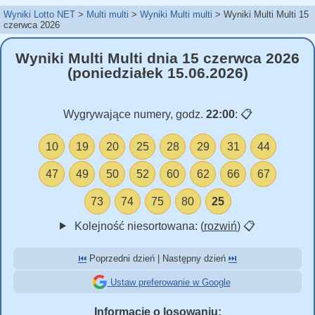
Wyniki Lotto NET
Multi multi
Wyniki Multi multi
Wyniki Multi Multi 15
czerwca 2026
Wyniki Multi Multi dnia 15 czerwca 2026
(poniedziałek 15.06.2026)
Wygrywające numery, godz.
22:00
:
📋
10
19
20
25
28
29
31
44
47
49
50
52
60
62
66
67
73
74
75
80
25
Kolejność niesortowana: (
rozwiń
)
📋
⏮️
Poprzedni dzień | Następny dzień
⏭️
Ustaw preferowanie w Google
Informacje o losowaniu: