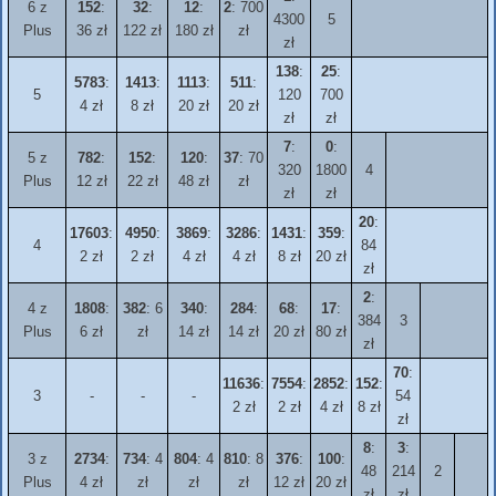
6 z
152
:
32
:
12
:
2
: 700
4300
5
Plus
36 zł
122 zł
180 zł
zł
zł
138
:
25
:
5783
:
1413
:
1113
:
511
:
5
120
700
4 zł
8 zł
20 zł
20 zł
zł
zł
7
:
0
:
5 z
782
:
152
:
120
:
37
: 70
320
1800
4
Plus
12 zł
22 zł
48 zł
zł
zł
zł
20
:
17603
:
4950
:
3869
:
3286
:
1431
:
359
:
4
84
2 zł
2 zł
4 zł
4 zł
8 zł
20 zł
zł
2
:
4 z
1808
:
382
: 6
340
:
284
:
68
:
17
:
384
3
Plus
6 zł
zł
14 zł
14 zł
20 zł
80 zł
zł
70
:
11636
:
7554
:
2852
:
152
:
3
-
-
-
54
2 zł
2 zł
4 zł
8 zł
zł
8
:
3
:
3 z
2734
:
734
: 4
804
: 4
810
: 8
376
:
100
:
48
214
2
Plus
4 zł
zł
zł
zł
12 zł
20 zł
zł
zł