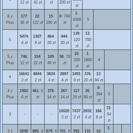
12 zł
42 zł
zł
200 zł
zł
1
:
6 z
177
:
22
:
15
:
0
: 700
4300
5
Plus
36 zł
122 zł
180 zł
zł
zł
139
:
13
:
5474
:
1307
:
864
:
444
:
5
120
700
4 zł
8 zł
20 zł
20 zł
zł
zł
10
:
1
:
5 z
746
:
154
:
109
:
58
: 70
320
1800
4
Plus
12 zł
22 zł
48 zł
zł
zł
zł
16641
:
4844
:
3834
:
2897
:
1491
:
376
:
13
:
4
2 zł
2 zł
4 zł
4 zł
8 zł
20 zł
84 zł
0
:
4 z
1962
:
461
: 6
376
:
267
:
117
:
26
:
384
3
Plus
6 zł
zł
14 zł
14 zł
20 zł
80 zł
zł
72
:
10020
:
7437
:
2652
:
166
:
3
-
-
-
54
2 zł
2 zł
4 zł
8 zł
zł
3
:
3 z
2848
:
880
: 4
879
: 4
701
: 8
392
:
131
:
10
: