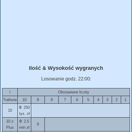
Ilość & Wysokość wygranych
Losowanie godz. 22:00:
/
Obstawiane liczby
Trafione
10
9
8
7
6
5
4
3
2
1
0
: 250
10
tys. zł
10 z
0
: 2,5
9
Plus
mln zł