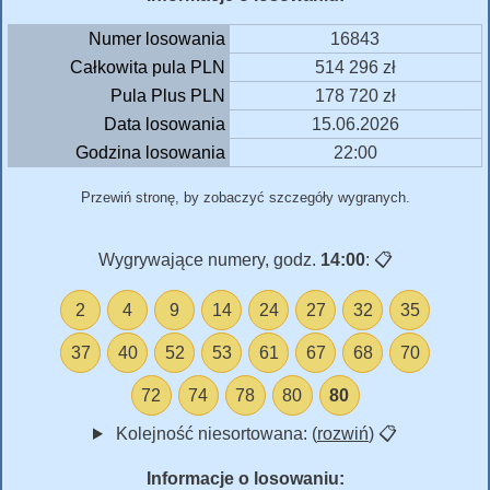
Numer losowania
16843
Całkowita pula PLN
514 296 zł
Pula Plus PLN
178 720 zł
Data losowania
15.06.2026
Godzina losowania
22:00
Przewiń stronę, by zobaczyć szczegóły wygranych.
Wygrywające numery, godz.
14:00
:
📋
2
4
9
14
24
27
32
35
37
40
52
53
61
67
68
70
72
74
78
80
80
Kolejność niesortowana: (
rozwiń
)
📋
Informacje o losowaniu: