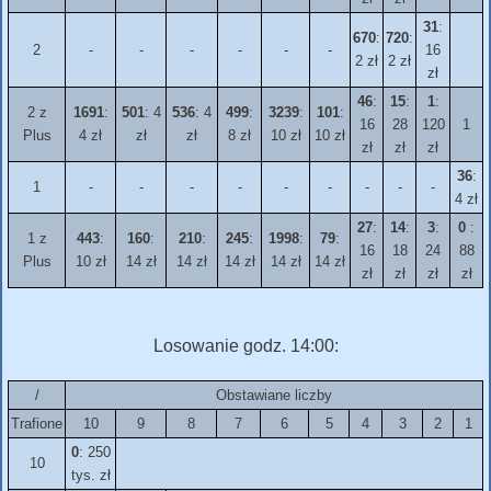
31
:
670
:
720
:
2
-
-
-
-
-
-
16
2 zł
2 zł
zł
46
:
15
:
1
:
2 z
1691
:
501
: 4
536
: 4
499
:
3239
:
101
:
16
28
120
1
Plus
4 zł
zł
zł
8 zł
10 zł
10 zł
zł
zł
zł
36
:
1
-
-
-
-
-
-
-
-
-
4 zł
27
:
14
:
3
:
0
:
1 z
443
:
160
:
210
:
245
:
1998
:
79
:
16
18
24
88
Plus
10 zł
14 zł
14 zł
14 zł
14 zł
14 zł
zł
zł
zł
zł
Losowanie godz. 14:00:
/
Obstawiane liczby
Trafione
10
9
8
7
6
5
4
3
2
1
0
: 250
10
tys. zł