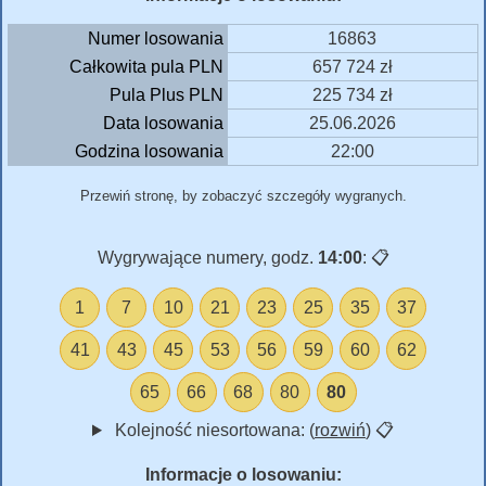
Numer losowania
16863
Całkowita pula PLN
657 724 zł
Pula Plus PLN
225 734 zł
Data losowania
25.06.2026
Godzina losowania
22:00
Przewiń stronę, by zobaczyć szczegóły wygranych.
Wygrywające numery, godz.
14:00
:
📋
1
7
10
21
23
25
35
37
41
43
45
53
56
59
60
62
65
66
68
80
80
Kolejność niesortowana: (
rozwiń
)
📋
Informacje o losowaniu: