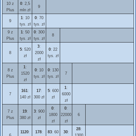
10 z
0
: 2,5
9
Plus
mln zł
1
: 10
0
: 70
9
tys. zł
tys. zł
9 z
1
: 50
0
: 300
8
Plus
tys. zł
tys. zł
3
:
5
: 520
0
: 22
8
2000
zł
tys. zł
zł
1
:
8 z
0
: 10
0
: 130
1520
7
Plus
tys. zł
tys. zł
zł
1
:
161
:
17
:
5
: 600
7
6000
140 zł
300 zł
zł
zł
0
:
0
:
7 z
19
:
3
: 900
1800
22000
6
Plus
380 zł
zł
zł
zł
28
:
1120
:
178
:
83
: 60
30
:
6
1300