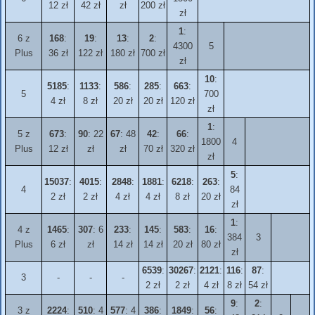
12 zł
42 zł
zł
200 zł
zł
1
:
6 z
168
:
19
:
13
:
2
:
4300
5
Plus
36 zł
122 zł
180 zł
700 zł
zł
10
:
5185
:
1133
:
586
:
285
:
663
:
5
700
4 zł
8 zł
20 zł
20 zł
120 zł
zł
1
:
5 z
673
:
90
: 22
67
: 48
42
:
66
:
1800
4
Plus
12 zł
zł
zł
70 zł
320 zł
zł
5
:
15037
:
4015
:
2848
:
1881
:
6218
:
263
:
4
84
2 zł
2 zł
4 zł
4 zł
8 zł
20 zł
zł
1
:
4 z
1465
:
307
: 6
233
:
145
:
583
:
16
:
384
3
Plus
6 zł
zł
14 zł
14 zł
20 zł
80 zł
zł
6539
:
30267
:
2121
:
116
:
87
:
3
-
-
-
2 zł
2 zł
4 zł
8 zł
54 zł
9
:
2
:
3 z
2224
:
510
: 4
577
: 4
386
:
1849
:
56
: