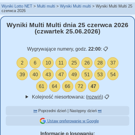
Wyniki Lotto NET
Multi multi
Wyniki Multi multi
Wyniki Multi Multi 25
czerwca 2026
Wyniki Multi Multi dnia 25 czerwca 2026
(czwartek 25.06.2026)
Wygrywające numery, godz.
22:00
:
📋
2
6
10
11
25
26
28
37
39
40
43
47
49
51
53
54
61
64
66
72
47
Kolejność niesortowana: (
rozwiń
)
📋
⏮️
Poprzedni dzień | Następny dzień
⏭️
Ustaw preferowanie w Google
Informacje o losowaniu: