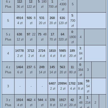
6 z
112
:
12
:
5
: 180
1
:
4300
5
Plus
36 zł
122 zł
zł
700 zł
zł
5
:
4914
:
926
: 8
531
:
268
:
616
:
5
700
4 zł
zł
20 zł
20 zł
120 zł
zł
0
:
5 z
630
:
97
: 22
75
: 48
17
:
64
:
1800
4
Plus
12 zł
zł
zł
70 zł
320 zł
zł
3
:
14778
:
3712
:
2724
:
1810
:
5985
:
189
:
4
84
2 zł
2 zł
4 zł
4 zł
8 zł
20 zł
zł
0
:
4 z
1464
:
237
: 6
249
:
145
:
563
:
11
:
384
3
Plus
6 zł
zł
14 zł
14 zł
20 zł
80 zł
zł
59
:
6407
:
29994
:
1702
:
106
:
3
-
-
-
54
2 zł
2 zł
4 zł
8 zł
zł
2
:
1
:
3 z
1914
:
462
: 4
544
: 4
378
:
1917
:
42
:
48
214
2
Plus
4 zł
zł
zł
8 zł
12 zł
20 zł
zł
zł