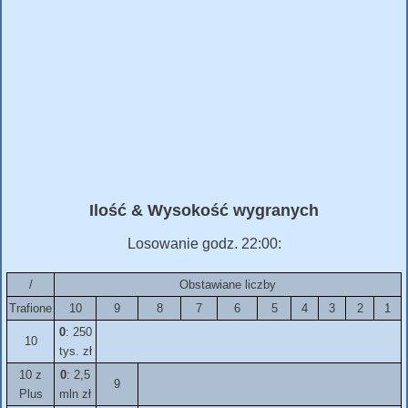
Ilość & Wysokość wygranych
Losowanie godz. 22:00:
/
Obstawiane liczby
Trafione
10
9
8
7
6
5
4
3
2
1
0
: 250
10
tys. zł
10 z
0
: 2,5
9
Plus
mln zł