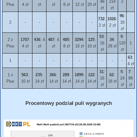
48
214
2
Plus
4 zł
zł
zł
8 zł
12 zł
20 zł
zł
zł
96
:
732
:
1026
:
2
-
-
-
-
-
-
16
2 zł
2 zł
zł
53
:
9
:
2 z
1707
:
436
: 4
487
: 4
485
:
3294
:
125
:
34
:
16
120
1
Plus
4 zł
zł
zł
8 zł
10 zł
10 zł
28 zł
zł
zł
63
:
1
-
-
-
-
-
-
-
-
-
4 zł
31
:
5
:
7
:
1 z
563
:
235
:
266
:
289
:
1899
:
122
:
62
:
16
24
88
Plus
10 zł
14 zł
14 zł
14 zł
14 zł
14 zł
18 zł
zł
zł
zł
Procentowy podział puli wygranych