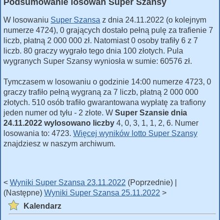
Podsumowanie losowań Super Szansy
W losowaniu
Super Szansa
z dnia 24.11.2022 (o kolejnym
numerze 4724), 0 grających dostało pełną pulę za trafienie 7
liczb, płatną 2 000 000 zł. Natomiast 0 osoby trafiły 6 z 7
liczb. 80 graczy wygrało tego dnia 100 złotych. Pula
wygranych Super Szansy wyniosła w sumie: 60576 zł.
Tymczasem w losowaniu o godzinie 14:00 numerze 4723, 0
graczy trafiło pełną wygraną za 7 liczb, płatną 2 000 000
złotych. 510 osób trafiło gwarantowana wypłatę za trafiony
jeden numer od tyłu - 2 złote. W
Super Szansie dnia
24.11.2022 wylosowano liczby
4, 0, 3, 1, 1, 2, 6. Numer
losowania to: 4723.
Więcej wyników lotto Super Szansy
znajdziesz w naszym archiwum.
<
Wyniki Super Szansa 23.11.2022
(Poprzednie) |
(Następne)
Wyniki Super Szansa 25.11.2022
>
Kalendarz