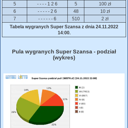
5
- - - - 1 2 6
5
100 zł
6
- - - - - 2 6
48
10 zł
7
- - - - - - 6
510
2 zł
Tabela wygranych Super Szansa z dnia 24.11.2022
14:00.
Pula wygranych Super Szansa - podział
(wykres)