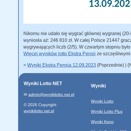
Nikomu nie udało się wygrać głównej wygranej (20-le
wyniosła aż: 246 810 zł. W całej Polsce 21447 grac
wygrywających liczb (2/5). W czwartym stopniu był
Więcej wyników lotto Ekstra Pensji
ze szczęśliwymi
<
Wyniki Ekstra Pensja 12.09.2023
(Poprzednie) | 
Wyniki Lotto NET
Wyniki
✉
admin@wynikilotto.net.pl
Wyniki Lotto
© 2026 Copyright:
wynikilotto.net.pl
Wyniki Lotto Plus
Wyniki Keno