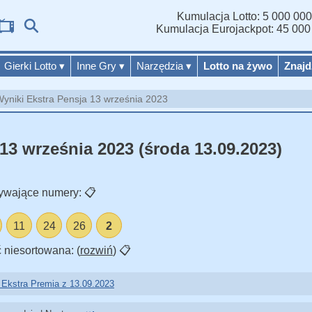
Kumulacja Lotto: 5 000 000
Wy
Kumulacja Eurojackpot: 45 000
Gierki Lotto
▾
Inne Gry
▾
Narzędzia
▾
Lotto na żywo
Znajd
yniki Ekstra Pensja 13 września 2023
13 września 2023 (środa 13.09.2023)
ywające numery:
📋
11
24
26
2
 niesortowana: (
rozwiń
)
📋
 Ekstra Premia z 13.09.2023