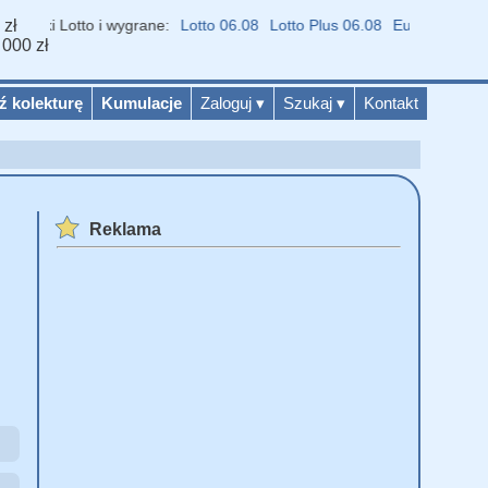
 zł
niki Lotto i wygrane:
Lotto 06.08
Lotto Plus 06.08
Eurojackpot 07.0
 000 zł
ź kolekturę
Kumulacje
Zaloguj
▾
Szukaj
▾
Kontakt
Reklama