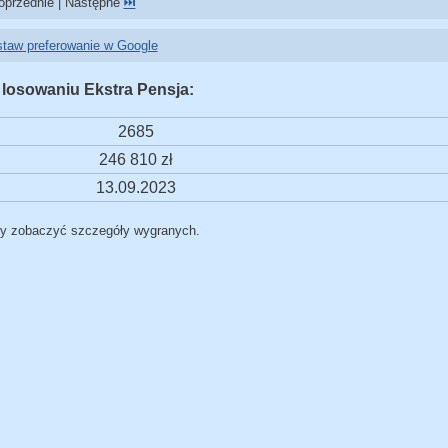
przednie | Następne
⏭️
taw preferowanie w Google
 losowaniu Ekstra Pensja:
2685
246 810 zł
13.09.2023
by zobaczyć szczegóły wygranych.