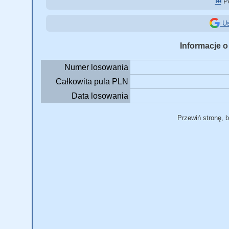
⏮️
Po
Us
Informacje o
Numer losowania
Całkowita pula PLN
Data losowania
Przewiń stronę, 