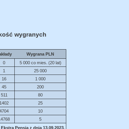
ość wygranych
akłady
Wygrana PLN
0
5 000 co mies. (20 lat)
1
25 000
16
1 000
45
200
511
80
1402
25
4704
10
14768
5
Ekstra Pensja z dnia 13.09.2023.