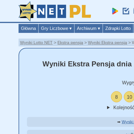
Główna
Gry Liczbowe
▾
Archiwum
▾
Zdrapki Lotto
Wyniki Lotto NET
Ekstra pensja
Wyniki Ekstra pensja
W
Wyniki Ekstra Pensja dnia 
Wygr
8
10
Kolejność
➡
Wyniki